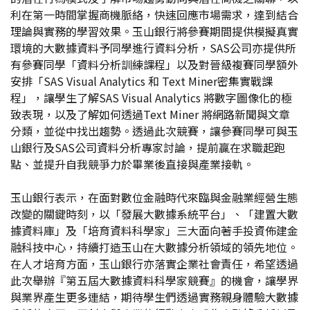
利在第一時間掌握商機脈絡，快速回應市場需求，達到結合
理論與實務的學習效果。玉山銀行將參賽期間提供模擬真實
環境的大數據資料予同學進行資料分析，SAS公司亦提供所
有參賽同學「資料分析訓練課程」以及對晉級複賽同學額外
安排「SAS Visual Analytics 和 Text Miner密集實戰課
程」，讓學生了解SAS Visual Analytics 將數字圖像化的極
致表現，以及了解如何透過Text Miner 將網路新聞與文章
分類，並從中找出趨勢。透過此次競賽，讓參賽同學可與玉
山銀行及SAS公司資料分析專家討論，提前贏在求職起跑
點、並提升自我競爭力於畢業後直接與產業接軌。
玉山銀行表示，在面對數位金融時代來臨與金融業經營生態
改變的關鍵時刻，以「發展大數據系統平台」、「建置大數
據資料庫」及「培育資料科學家」三大面向著手投資佈建金
融科技中心，持續打造玉山在大數據分析領域的領先地位。
在人才培育方面，玉山銀行亦落實企業社會責任，希望透過
此次舉辦『第五屆大數據資料科學家競賽』的機會，讓學界
與業界產生更多連結，期待學生們透過實務親身體驗大數據