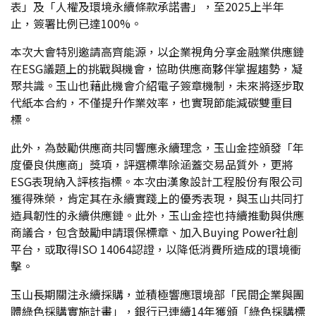
表」及「人權及環境永續條款承諾書」，至2025上半年
止，簽署比例已達100%。
本次大會特別邀請高齊能源，以企業視角分享金融業供應鏈
在ESG議題上的挑戰與機會，協助供應商夥伴掌握趨勢，凝
聚共識。玉山也藉此機會介紹電子簽章機制，未來將逐步取
代紙本合約，不僅提升作業效率，也實現節能減碳雙重目
標。
此外，為鼓勵供應商共同響應永續理念，玉山金控頒發「年
度優良供應商」獎項，評選標準除涵蓋交易品質外，更將
ESG表現納入評核指標。本次由漢象設計工程股份有限公司
獲得殊榮，肯定其在永續實踐上的優秀表現，與玉山共同打
造具韌性的永續供應鏈。此外，玉山金控也持續推動與供應
商議合，包含鼓勵申請環保標章、加入Buying Power社創
平台，或取得ISO 14064認證，以降低消費所造成的環境衝
擊。
玉山長期關注永續採購，並積極響應環境部「民間企業與團
體綠色採購實施計畫」，銀行已連續14年獲頒「綠色採購標