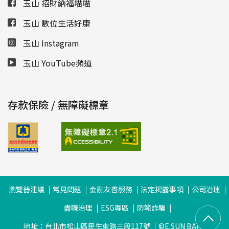
玉山 招財納福喵喵
玉山 數位生活好康
玉山 Instagram
玉山 YouTube頻道
存款保險 / 無障礙標章
瀏覽器建議
常見問題
金融友善服務
法定揭露事項
公司治理
盡職治理
ESG專區
防範詐騙
地址：台北市松山區民生東路三段117號
©E.SUN BANK