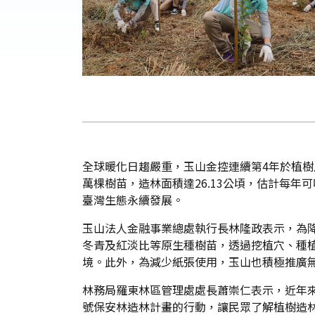
全球暖化日趨嚴重，玉山金控連續第4年於植樹
萬棵樹苗，造林面積達26.13公頃，估計每年
臺灣生態永續發展。
玉山法人金融事業總處執行長林隆政表示，為降
冬青及紅淡比等原生種樹苗，透過挖植穴、種
境。此外，為減少紙張使用，玉山也積極推廣無
林務局羅東林區管理處處長蕭崇仁表示，近年來
號保安林造林計畫的行動，讓民眾了解植樹造