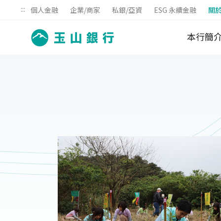
:::
個人金融
企業/商家
私銀/亞資
ESG 永續金融
關
本行簡