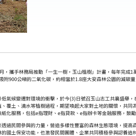
月，攜手林務局推動「一生一樹，玉山植樹」計畫，每年完成1
可吸附900公噸的二氧化碳，約相當於1.8座大安森林公園的減
低氣候變遷對環境的衝擊，於今(3)日號召玉山志工共襄盛舉
植、覆土、澆水等植樹過程，期望喚起大家對土地的關懷，共同
紙化服務，包括e指理財、e指貸款、e指辦卡等金融服務，鼓
透過民間參與的力量，營造多樣性豐富的森林生態環境，提高森
林的國土保安功能，也激發民間團體、企業共同積極參與認養造