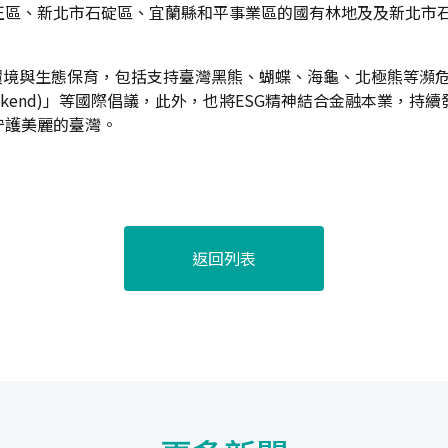
區、新北市石碇區、宜蘭縣和平事業區的國有林地及及新北市石門
境與生態保育，包括支持臺灣黑熊、蝴蝶、海龜、北極熊等瀕危物種保
rld Weekend)」等國際倡議，此外，也將ESG精神結合金融本
守護美麗的臺灣。
返回列表