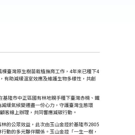
萬棵臺灣原生樹苗栽植撫育工作，4年來已種下4
碳量，有助減緩溫室效應及維護生物多樣性，共創
，在基隆市中正區國有林地親手種下臺灣赤楠、鐵
為減緩氣候變遷盡一份心力，守護臺灣生態環
勵顧客線上辦理，共同響應減碳行動。
林的公眾效益，此次由玉山金控於基隆市2805
林行動的多元夥伴關係。玉山金控「一生一樹，