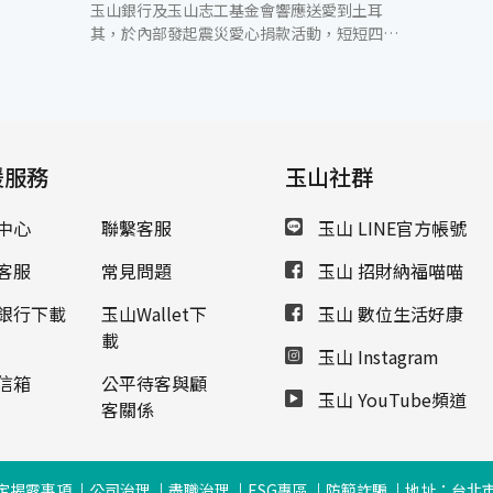
玉山銀行及玉山志工基金會響應送愛到土耳
其，於內部發起震災愛心捐款活動，短短四天
內有近3,600位玉山人熱情響應，共募集新臺
幣866萬元。本次募集款項將全數透過衛生福
利部賑災專戶，由外交部統籌協助土耳其醫療
與人道救援與衛生安全工作。 玉山人以「一份
愛可以牽引更多愛」的志工精神，期許成為世
援服務
界一等的公民，持續關注與投入海外關懷及救
玉山社群
援行動，以實際力量幫助災民渡過難關，除傳
遞玉山人的愛與溫暖，並展現台灣正向力量，
中心
聯繫客服
玉山 LINE官方帳號
打破國與國的疆界，共同幫助災民早日脫離傷
痛，重建安全的幸福家園。
客服
常見問題
玉山 招財納福喵喵
銀行下載
玉山Wallet下
玉山 數位生活好康
載
玉山 Instagram
信箱
公平待客與顧
玉山 YouTube頻道
客關係
定揭露事項
公司治理
盡職治理
ESG專區
防範詐騙
地址：台北市