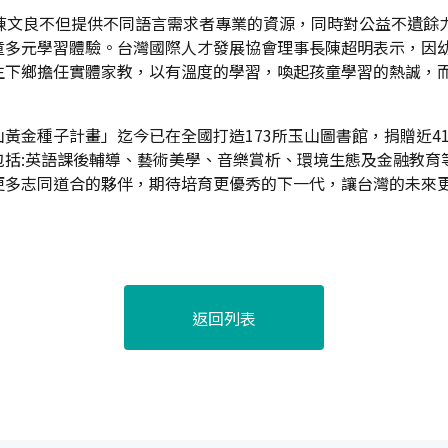
陳文良不但提供不同語言需求者專業的資源，同時對公益不遺餘
童多元學習體驗。台灣國際人才發展協會理事長陳超明表示，因幼
生下鄉擔任實體家教，以有溫度的學習，喚起孩童學習的熱誠，
黃金種子計畫」迄今已在全國打造173所玉山圖書館，捐贈近4
包括:英語課後輔導、藝術美學、音樂賞析、環境生態及金融教育
更多志同道合的夥伴，期待培育更優秀的下一代，讓台灣的未來
返回列表