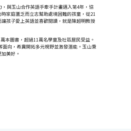
力，與玉山合作英語手牽手計畫邁入第4年，協
時家庭匱乏而立志幫助處境困難的孩童，從21
而讓孩子愛上英語並喜歡閱讀，就是陳超明教授
1萬本圖書，超過11萬名學童及社區居民受益。
等面向，希冀開拓多元視野並激發潛能。玉山秉
更加美好。