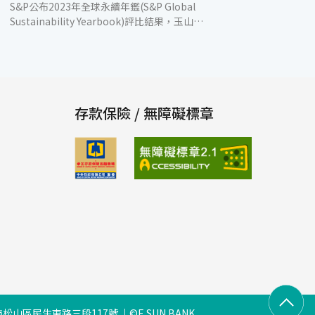
S&P公布2023年全球永續年鑑(S&P Global
Sustainability Yearbook)評比結果，玉山金
控領先國內外金融同業，在銀行業中排名前
1%，全球僅有3家銀行業獲得此殊榮，顯見玉
山在ESG與永續金融領域的長期深耕，已獲得
國際高度肯定。 全球永續年鑑為國際最具指標
性的ESG刊物之一，以當年度道瓊永續指數
(DJSI)評比為基準，針對環境、社會、公司治
存款保險 / 無障礙標章
理等三大面向進行綜合評分，2023年共評比全
球7,800間企業，總市值逾美金84兆，共有包
含43間台灣企業在內的708間企業入選。玉山
從2017年起連續7度入選全球永續年鑑，並且
不斷落實與精進，在2019年首度於銀行業排名
前1%，今年再度獲得前排名1%的最高榮譽肯
定。 除了DJSI肯定以外，國際投資人重視的
Sustainalytics永續風險評比也於近期公布最
新結果，玉山2度獲選「亞太地區最佳表現
(ESG Regional Top Rated)」、「銀行業最
佳表現(ESG Industry Top Rated)」，是台灣
唯1、亞洲唯3獲此殊榮的銀行業。報告中顯
示，玉山整體ESG風險為Low Risk，其中在整
松山區民生東路三段117號
©E.SUN BANK