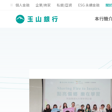
:::
個人金融
企業/商家
私銀/亞資
ESG 永續金融
關
本行簡