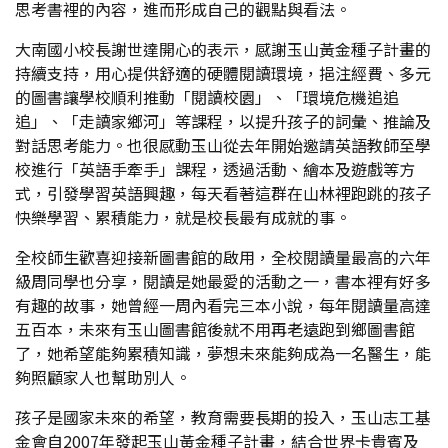
思考書裡的內容，進而形成自己的觀點與看法。
大南國小校長謝世達開心的表示，感謝玉山黃金種子計畫的
持續支持，用心提供舒適的硬體閱讀環境，挹注經費、多元
的圖書讓學校順利推動「閱讀校園」、「環境危機追追
追」、「走讀家鄉河」等課程，以提升孩子的詞彙、推論及
對話思考能力。也很感動玉山從去年開始邀請英語教師至學
校進行「英語手牽手」課程，透過活動、繪本及遊戲等方
式，引發學習英語興趣，每天看著這群在山林裡跑跳的孩子
快樂學習、累積能力，就是校長最有成就的事。
全校師生歡喜迎接新圖書館的啟用，全校閱讀量最高的六年
級周同學也分享，閱讀是她最愛的活動之一，書本裡有好多
有趣的故事，她曾經一周內看完三本小說，每年閱讀量高達
五百本，未來有玉山圖書館後就不用再老遠跑到鄉圖書館
了，她希望能夠累積知識，夢想未來能夠成為一名醫生，能
夠照顧家人也幫助別人。
孩子是國家未來的希望，教育需要長期的投入，玉山志工基
金會自2007年發起玉山黃金種子計畫，結合世界卡貴賓及