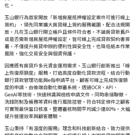
化。
玉山銀行為首家開放「新增房屋抵押權設定案件可進行線上
簽約」，領先同業擴大房貸線上簽約服務範圍，配合法規開
放，凡在玉山銀行開立帳戶且條件符合者，不論房貸新舊戶
或是否需新增房屋抵押權設定，皆可線上完成貸款契約書簽
署，不僅提升房貸申辦的便利性與安全性，也降低紙本作業
風險，強化交易安全與個資保護。
因應既有房貸戶多元資金運用需求，玉山銀行創新推出「線
上恢復原額度」服務，打造高度自動化貸款流程，結合行動
銀行貸款管理功能與e指申請平台，顧客可線上完成恢復額
度的申請，由後端自動化徵審系統，透過OCR、API、
GenAI等技術，快速辨識與檢核申請文件，同時串接聯徵、
洗錢防制及帳務等資料進行風險控管，符合特定條件之顧客
可實現最快當日核准，整體審核時間平均減少達80%，大幅
提升營運效率與顧客體驗。
玉山秉持「有溫度的服務」理念和科技創新結合，致力提供