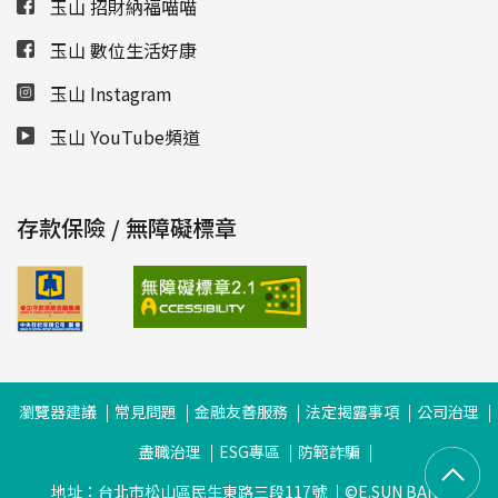
玉山 招財納福喵喵
玉山 數位生活好康
玉山 Instagram
玉山 YouTube頻道
存款保險 / 無障礙標章
瀏覽器建議
常見問題
金融友善服務
法定揭露事項
公司治理
盡職治理
ESG專區
防範詐騙
地址：台北市松山區民生東路三段117號
©E.SUN BANK