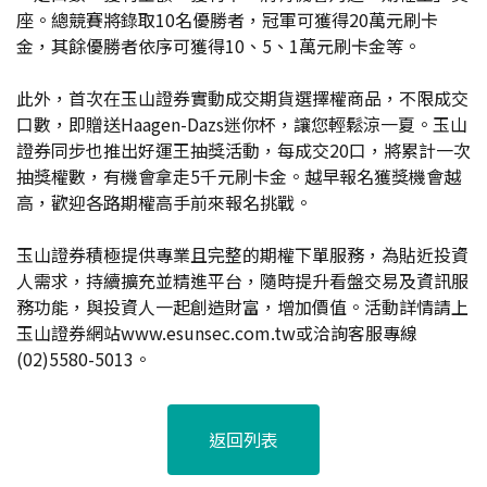
座。總競賽將錄取10名優勝者，冠軍可獲得20萬元刷卡
金，其餘優勝者依序可獲得10、5、1萬元刷卡金等。
此外，首次在玉山證券實動成交期貨選擇權商品，不限成交
口數，即贈送Haagen-Dazs迷你杯，讓您輕鬆涼一夏。玉山
證券同步也推出好運王抽獎活動，每成交20口，將累計一次
抽獎權數，有機會拿走5千元刷卡金。越早報名獲獎機會越
高，歡迎各路期權高手前來報名挑戰。
玉山證券積極提供專業且完整的期權下單服務，為貼近投資
人需求，持續擴充並精進平台，隨時提升看盤交易及資訊服
務功能，與投資人一起創造財富，增加價值。活動詳情請上
玉山證券網站www.esunsec.com.tw或洽詢客服專線
(02)5580-5013。
返回列表