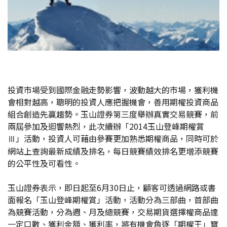
投資市場受到國際金融走勢影響，波動越大的市場，獲利機
會相對越高，聰明的投資人應把握機會，善用期權投資商品
組合創造先贏趨勢。玉山證券第三度舉辦真實交易競賽，前
兩屆參加及迴響熱烈，此次續辦「2014玉山登峰期權賞
Ⅲ」活動，投資人可藉由參賽更加熟悉期權商品，同時可於
網站上查詢最新成績及排名，每日競賽績效排名更增添競賽
的公平性及可看性。
玉山證券表示，即日起至6月30日止，顧客可透過網路或書
面報名「玉山登峰期權賞」活動，活動分為三部曲，首部曲
為競賽活動，分為週、月及總競賽，交易期貨選擇權商品達
一定口數、獲利金額、獲利率，將有機會角逐「期權王」寶