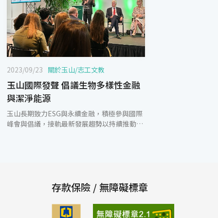
2023/09/23
關於玉山
/
志工文教
玉山國際發聲 倡議生物多樣性金融
與潔淨能源
玉山長期致力ESG與永續金融，積極參與國際
峰會與倡議，接軌最新發展趨勢以持續推動各
項永續進程。適逢2023年第15屆紐約氣候週
(Climate Week NYC)與世界生物多樣性峰會
(World Biodiversity Summit, WBS)召開，本
次玉山金控張綸宇永續長受邀參加，並發表
「超越金融 守護大自然資產」專題演說，分
享玉山如何結合金融本業，鼓勵顧客保護自然
存款保險 / 無障礙標章
環境及促進生物多樣性，並與來自世界各地公
私部門、NGO組織展開對話與經驗交流，獲得
熱烈回響；玉山也加入「3倍再生能源倡議