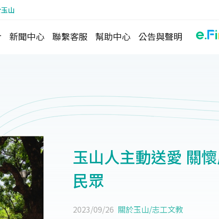
於玉山
介
新聞中心
聯繫客服
幫助中心
公告與聲明
玉山人主動送愛 關
民眾
2023/09/26
關於玉山
/
志工文教