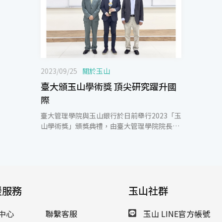
2023/09/25
關於玉山
臺大頒玉山學術獎 頂尖研究躍升國
際
臺大管理學院與玉山銀行於日前舉行2023「玉
山學術獎」頒獎典禮，由臺大管理學院院長胡
星陽、玉山金控總經理陳茂欽共同頒獎，獲獎
教授為財金系張晏誠老師、曾俊凱老師，共同
發表於《The Review of Financial Studies》
國際頂尖期刊。 陳茂欽總經理表示，人才是國
家競爭力的先行指標，有傑出的老師、頂尖的
援服務
學術研究，才可以培育造就更多優秀的人才。
玉山社群
玉山長期支持並推動國內管理領域接軌國際，
與臺大、政大、清大、交大等11所國內頂尖大
中心
聯繫客服
玉山 LINE官方帳號
學合作成立玉山學術獎，鼓勵教授於世界頂尖