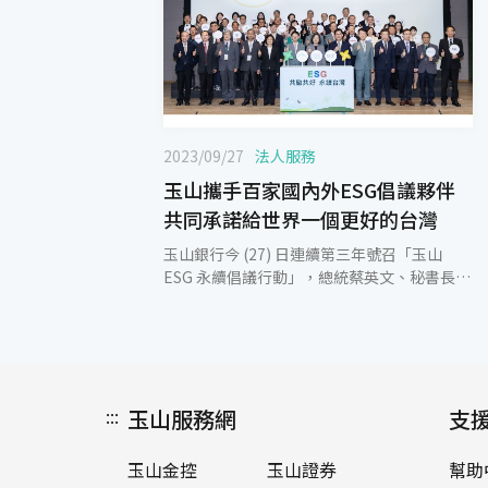
2023/09/27
法人服務
玉山攜手百家國內外ESG倡議夥伴
共同承諾給世界一個更好的台灣
玉山銀行今 (27) 日連續第三年號召「玉山
ESG 永續倡議行動」，總統蔡英文、秘書長林
佳龍、環境部葉俊宏政務次長、金管會副主委
邱淑貞親自蒞臨支持與鼓勵，由玉山金控董事
長黃男州以及來自國內外超過百家優質企業，
共同倡議努力實踐淨零的永續目標。 「玉山
ESG永續倡議行動」是由玉山結合32家志同道
:::
玉山服務網
合企業夥伴於2021年發起，透過共同公開倡
支
議，積極落實ESG理念及作為。2022年獲得熱
烈響應共計101家產業龍頭以及隱形冠軍等具
玉山金控
玉山證券
幫助
影響力的企業參與，倡議企業總營收高達新臺