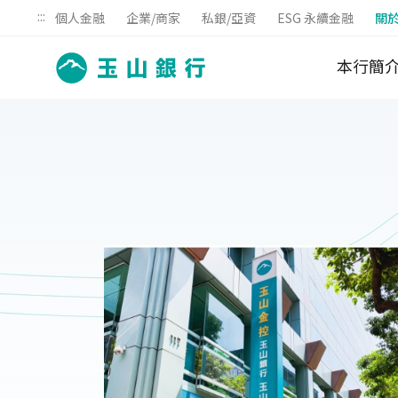
:::
個人金融
企業/商家
私銀/亞資
ESG 永續金融
關
本行簡