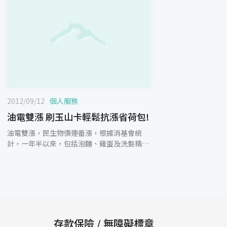
2012/09/12
個人服務
油電雙漲 刷玉山卡輕鬆抗漲省荷包!
油電雙漲，民生物價連番漲，根據消基會統
計，一年半以來，包括泡麵、雞蛋及洗髮精的
累計漲幅，都已飆破10%。聰明的消費者可善
用銀行推出的信用卡優惠，享折扣、分期、刷
卡金回饋、滿額禮等好康，尋求省錢之道。玉
山信用卡最體貼您的心，持玉山信用卡9/30前
至山隆加油站、福懋、台亞自助加油區每公升
降1.5元，全國降1.4元，西歐降1.3元，台亞、
鯨世界降1.0元；山隆優油卡，每週二享汽油
存款保險 / 無障礙標章