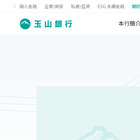
:::
個人金融
企業/商家
私銀/亞資
ESG 永續金融
關
本行簡