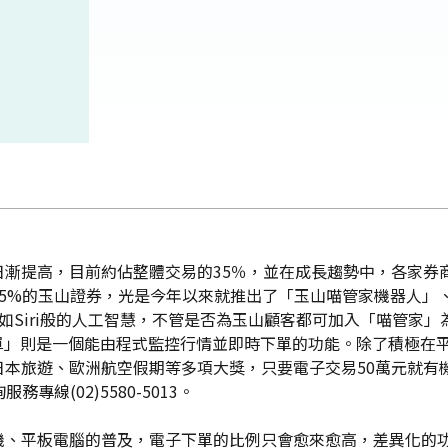
日漸提高，目前約佔整體交易的35％，並在成長趨勢中，各家券
5%的玉山證券，光是今年以來就推出了「玉山喵管家機器人」、
如Siri般的人工智慧，不管是否為玉山顧客都可加入「喵管家」
慧下單」則是一個能由程式監控行情並即時下單的功能。除了積極在
日本旅遊、歐洲航空假期等多項大獎，只要電子交易50萬元就有
服務專線(02)5580-5013。
機、平板電腦的普及，電子下單的比例只會愈來愈高，差異化的