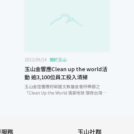
2012/09/14
關於玉山
玉山金響應Clean up the world活
動 逾3,100位員工投入清掃
玉山金控響應好鄰居文教基金會所舉辦之
「Clean Up the World 清潔地球 環保台灣」
活動，於9月份燃起熱愛台灣的心，號召玉山
金融事業群及各分行共有197個單位，3,100位
玉山志工，於全國135個清掃點同步展開清
掃，希望透過一己之力，喚起民眾對環境清潔
的重視。今年，玉山持守愛護環境的熱情，積
援服務
極參與「Clean up the world清潔地球環保台
玉山社群