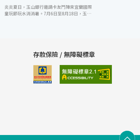
炎炎夏日，玉山銀行邀請卡友鬥陣來宜蘭國際
童玩節玩水消消暑。7月6日至8月18日，玉山
全卡友獨享優惠，刷卡購票享平日200元(原價
250元)，假日300元(原價350元)，每人每日每
卡限購8張，還能使用玉山信用卡紅利點數每
100點折抵20元，最高折抵100%，也就是紅
利點數1,000點即可換購平日門票，是卡友精
打細算的好選擇。此外刷玉山公務人員國民旅
存款保險 / 無障礙標章
遊卡現場購票，再享單筆滿500元(含)以上，
加碼贈Let's Café 中杯熱拿鐵乙杯(上限2杯)
。 2019年宜蘭國際童玩藝術節於冬山河親水
公園舉辦，以「蛻變」為主題，增加當代新興
科技元素的虛擬實境互動體驗及國際專業藝遊
團隊踩街演出，要帶領大家找回自己的童心與
親子同樂的難忘時光。園區內除了水陸遊戲設
施外，還有展覽、演出及遊戲互動等活動，讓
遊客不僅在場內能清涼戲水，還能欣賞國內外
團隊精采演出、參與虛寶贈送、抓取寶可夢及
體驗親子遊戲館，讓所有入園遊玩的大、小朋
友，都能在今年夏天留下美好的回憶。 為使玉
山卡友玩得盡興，玉山銀行提供卡友專屬的旅