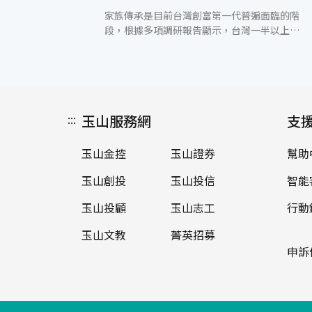
家族傳承是目前台灣創富第一代普遍面臨的階
段，根據多項調研報告顯示，台灣一半以上的
企業主年齡已超過五十歲，超逾七成計劃在十
年內交棒。玉山私人銀行與資誠聯合會計師事
務所合作，於北中南舉辦三場「家族傳承規劃
實務與困境解析」講座，協助顧客瞭解傳承的
全貌與銀行所能提供的協助。 傳承的過程中，
:::
玉山服務網
顧客所面臨的關鍵議題除了財富移轉、資產保
支
全、稅務法律及股權調整外，更可能同時包含
了企業營運轉型及跨國資金移動等面向，再加
玉山金控
玉山證券
幫助
上傳承本身亦面臨兩代關係複雜(既是父母與
子女，又是主管與部屬)及環境的差異(教育背
玉山創投
玉山投信
智能
景、經營環境)，因此傳承規劃上，玉山私人
銀行建議顧客可以從盤點資產與釐清3W1H基
玉山投顧
玉山志工
行動
本想法兩方面開始著手，例如要達成的目標
玉山文教
菁英招募
(What)、傳承對象範圍(Who)、傳承的時點
(When)及執行方案(How)等。此外，由於傳承
申訴
的牽涉範圍廣且時程長，因此顧客需要尋找一
個值得信賴的第三方機構或專業團隊提供專業
建議，並適時扮演兩代之間溝通的橋樑。 面對
外在大環境的複雜多變，顧客需要的是一個能