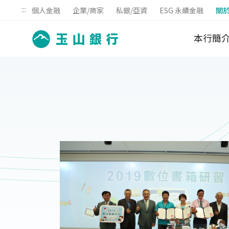
:::
個人金融
企業/商家
私銀/亞資
ESG 永續金融
關
本行簡