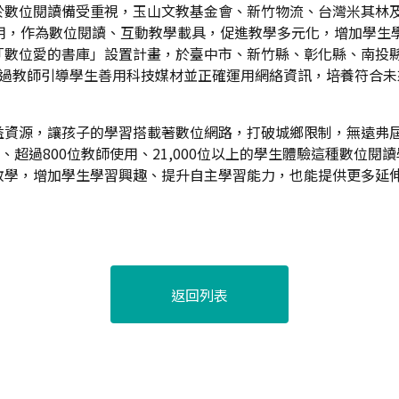
於數位閱讀備受重視，玉山文教基金會、新竹物流、台灣米其林
請借用，作為數位閱讀、互動教學載具，促進教學多元化，增加學
「數位愛的書庫」設置計畫，於臺中市、新竹縣、彰化縣、南投縣
透過教師引導學生善用科技媒材並正確運用網絡資訊，培養符合未
資源，讓孩子的學習搭載著數位網路，打破城鄉限制，無遠弗屆徜
、超過800位教師使用、21,000位以上的學生體驗這種數位
教學，增加學生學習興趣、提升自主學習能力，也能提供更多延
返回列表