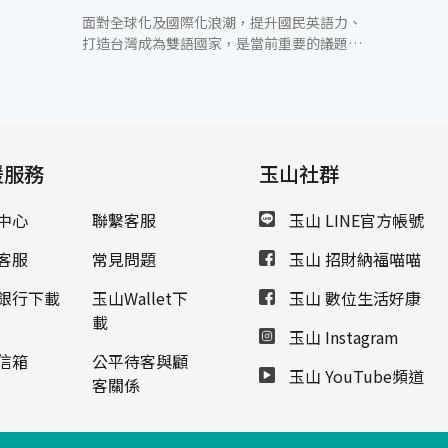
面對全球化及國際化浪潮，提升國民英語力、
打造台灣成為雙語國家，是當前重要的議題。
玉山銀行長期投入閱讀推動、關心偏鄉教育，
今年首度參與臺南市政府所舉辦的「2019臺南
市英語閱讀季」，活動內容多元有趣，包含：
「英語故事屋」、「名人英語講座」、「線上
英文闖關」、「創意投稿活動」、「英語魔法
援服務
校車」等。透過政府、民間企業及團體相互合
玉山社群
作與資源共享，擴大活動規模及影響力，共同
為營造更好的英語學習環境而努力。 玉山銀行
中心
聯繫客服
玉山 LINE官方帳號
總經理黃男州表示，雙語教育是國家重要政策
之一，也是代表國際競爭力的關鍵指標。2019
客服
常見問題
玉山 招財納福喵喵
年玉山銀行首次與臺南市政府共同攜手合作
「市民看書，玉山贈書」英語閱讀活動，只要
銀行下載
玉山Wallet下
玉山 數位生活好康
市民閱讀每滿10本美國學樂集團
載
玉山 Instagram
（Scholastic）的BookFlix及TrueFlix英語電
子書，玉山銀行就捐贈1本實體英語書給即將
信箱
公平待客與顧
玉山 YouTube頻道
落成的臺南市立總圖書館；並提供5,500個黑
客關係
熊零錢包作為國中小學童閱讀獎勵贈品，總金
額達100萬元。希望藉此鼓勵臺南市民及學童
養成英語閱讀習慣，營造親子共學的英語環