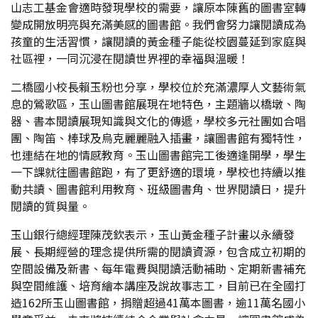
山志工基金會適時發現學校的需要，讓原本陳舊的圖書室轉
變成開放明亮與充滿美感的圖書館。我們會努力讓閱讀成為
孩童的生活習慣，讓閱讀的黃金種子能從校園蔓延到家庭與
社區裡，一同沉浸在閱讀世界裡的幸福與溫暖！
二橋國小校長賴玉粉也分享，學校位於充滿濃厚人文藝術氣
息的鶯歌區，玉山圖書館展現在地特色，主題牆以橋墩、陶
器、書本閱讀展現知識與文化的傳遞，學校多元社團如合唱
團、陶笛、棒球及烏克麗麗融入插畫，讓圖書館有獨特性，
也連結在地的情感教育。玉山圖書館完工後適逢開學，學生
一下課就往圖書館跑，有了更舒適的環境，學校也持續以推
動共讀、圖書館利用教育、班級圖書角、世界閱讀日，提升
閱讀的質與量。
玉山銀行總經理陳茂欽表示，玉山黃金種子計畫以永續發
展、長期經營的理念提供所需的閱讀資源，包含成立初期的
空間設備及新書、每年電費與閱讀活動補助、定期新書補充
與空間維護、培育繪本講座及說故事志工，目前已在全國打
造162所玉山圖書館，捐贈超過41萬本圖書，逾11萬名國小