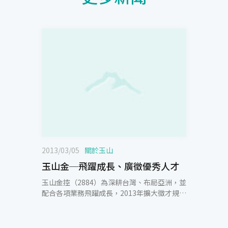
2013/03/05
關於玉山
玉山金─飛躍成長、廣徵優秀人才
玉山金控（2884）為深耕台灣、布局亞洲，並
配合各項業務飛躍成長，2013年擴大徵才規
模，廣徵有志投身金融服務業的優秀人才，除
了金融商管等相關科系外，也歡迎理工科系踴
躍報名。預計2013年招募儲備幹部（MA）20