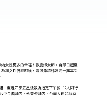
帶給女性更多的幸福！歡慶婦女節，自即日起至
另外，為讓女性倍感呵護，還可邀請姊妹淘一起享受
。
週一至週四享五星級飯店指定下午餐「2人同行
、台中金典酒店、永豐棧酒店、台南大億麗緻酒