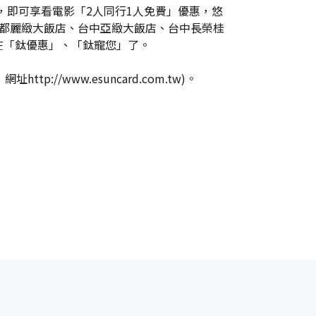
張，即可享看電影「2人同行1人免費」優惠，悠
亞都麗緻大飯店、台中亞緻大飯店、台中長榮桂
在「鈦優惠」、「鈦寵您」了。
//www.esuncard.com.tw)。