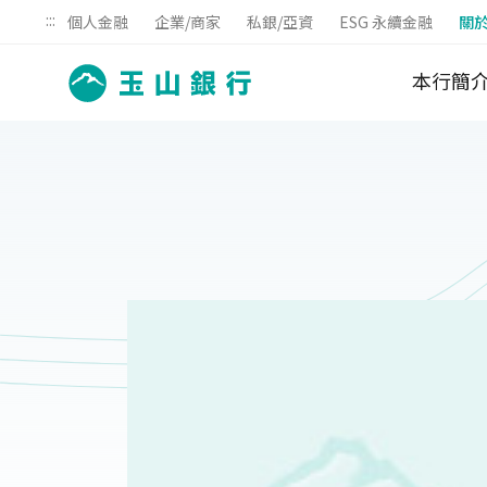
:::
個人金融
企業/商家
私銀/亞資
ESG 永續金融
關
本行簡