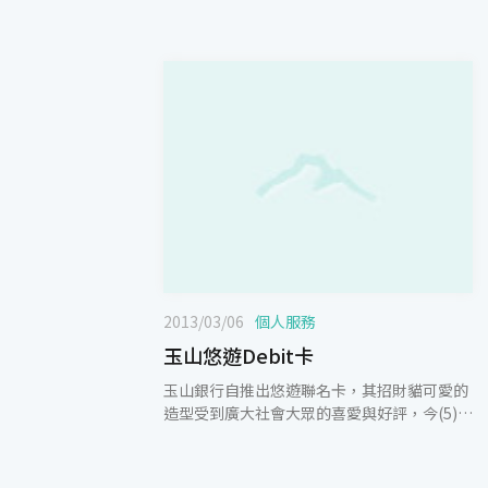
2013/03/06
個人服務
玉山悠遊Debit卡
玉山銀行自推出悠遊聯名卡，其招財貓可愛的
造型受到廣大社會大眾的喜愛與好評，今(5)日
更推出「玉山悠遊Debit卡」，結合金融卡、
簽帳與悠遊卡的功能，並提供豐富的首刷禮、
現金回饋0.3%、滿額抽、自動加值禮，為您