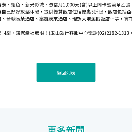
、絕色、新光影城，憑當月1,000元(含)以上同卡號簽單乙
讓自己好好放鬆休憩，提供優質飯店住宿優惠5折起，飯店包括
店、台糖長榮酒店、高雄漢來酒店、理想大地渡假飯店…等，實
幸福無限！(玉山銀行客服中心電話(02)2182-1313，網址http:
返回列表
更多新聞