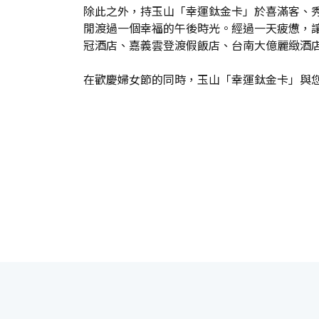
除此之外，持玉山「幸運鈦金卡」於喜滿客、秀泰
閒渡過一個幸福的午後時光。經過一天疲憊，
冠酒店、嘉義雲登渡假飯店、台南大億麗緻酒
在歡慶婦女節的同時，玉山「幸運鈦金卡」與您同樂，讓您