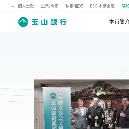
:::
個人金融
企業/商家
私銀/亞資
ESG 永續金融
關
本行簡