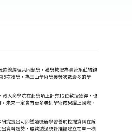
陳茂欽總經理共同頒獎，獲獎教授為資管系莊皓鈞
續三年且第5次獲獎，為玉山學術獎獲獎次數最多的學
，政大商學院在此獎項上計有12位教授獲得，也
持，未來一定會有更多老師學術成果躍上國際、
本研究提出可即透過機器學習善於挖掘資料在線
掘出資料趨勢，能夠透過統計推論建立在單一樣