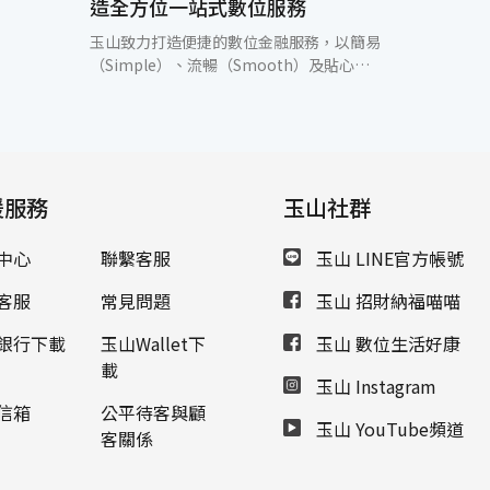
造全方位一站式數位服務
玉山致力打造便捷的數位金融服務，以簡易
（Simple）、流暢（Smooth）及貼心
（Sweet）的3S數位金融體驗廣受顧客好評，
目前超過8成5顧客的主要業務例如外匯、理
財、信貸及信用卡等都是透過數位通路完成。
本於以顧客需求為核心，玉山持續打造新一代
「e指申請平台」。即日起只需填寫一次資
援服務
料，即可同時最多完成7項金融業務申請，讓
玉山社群
顧客可輕鬆享有玉山優質的數位服務。 過往民
眾通常需要同時申辦多項金融產品，才可滿足
中心
聯繫客服
玉山 LINE官方帳號
其購物、理財、旅遊等需求。以購車為例，除
了需要貸款以外，同時也要開立帳戶方便日後
客服
常見問題
玉山 招財納福喵喵
每月還款，也可能需要多申辦一張信用卡支付
購車後的保險、繳納稅款或相關花費。因此，
銀行下載
玉山Wallet下
玉山 數位生活好康
如果在顧客申辦貸款的關鍵時刻，同時引導顧
載
玉山 Instagram
客流暢地申請相關金融產品，即可共同創造顧
客與銀行間之雙贏。 為解決顧客痛點，玉山於
信箱
公平待客與顧
玉山 YouTube頻道
12月推出新一代「e指申請平台」，民眾可依
客關係
自身需求同時申請多項金融服務或產品，只需
一次性的填寫資料、完成線上身分認證，並上