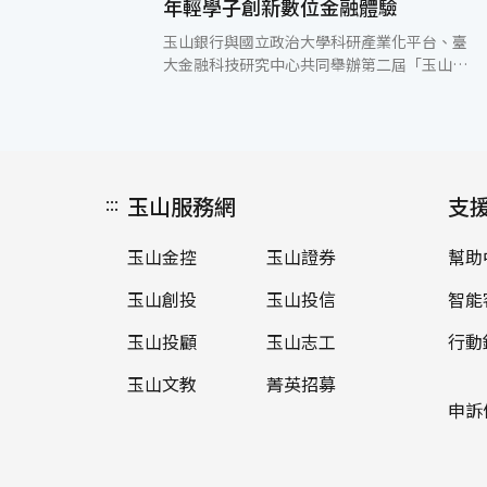
年輕學子創新數位金融體驗
玉山銀行與國立政治大學科研產業化平台、臺
大金融科技研究中心共同舉辦第二屆「玉山校
園商業競賽」於日前舉行頒獎典禮。競賽集結
近40所大學、120組隊伍、500名學生報名，
參賽學校數較首屆成長50%，深受學生關注與
踴躍參加。藉由競賽結合玉山數位轉型的實務
經驗、學界師長的專業知識和學生的創意，打
:::
玉山服務網
造新型態的顧客數位旅程。 此次提案作品類型
支
相當廣泛且多元，不只從學生熟悉的金融服務
出發，更有許多提案因應永續議題，以綠色金
玉山金控
玉山證券
幫助
融、金融友善的角度切入，從金融業逐步影響
社會、讓世界更好。為提供學生實戰經驗交流
玉山創投
玉山投信
智能
及與商業實務連結，決賽前玉山特別準備工作
坊，規劃多元課程和模擬決賽演練，精進隊伍
玉山投顧
玉山志工
行動
企劃架構及簡報技巧，參與的學生皆表示透過
玉山文教
菁英招募
交流能有效增進學習企業實務作業，收穫相當
豐盛。 進入決賽的13組隊伍來自12所大學，
申訴
最終冠軍由成功大學的「榕園鴨毛」團隊脫穎
而出，從金融友善角度提出專屬新住民的金融
專區，以顧客導向服務獲得評審青睞；亞軍為