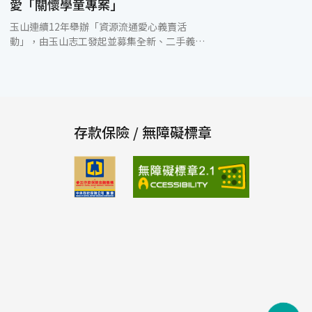
愛「關懷學童專案」
玉山連續12年舉辦「資源流通愛心義賣活
動」，由玉山志工發起並募集全新、二手義賣
品，舉辦競投標及義賣活動，不僅僅是響應公
益，更是資源再利用落實環保永續的具體實
踐。 今年愛心義賣活動共募集了8,370項全新
及二手物品，包括日常用品、兒童繪本、人氣
公仔玩具、3C家電及藝術收藏等。除了可透過
實體一般商品區、線上投標專區等選購義賣品
存款保險 / 無障礙標章
外，在競標活動上更設計各種競標資格、創意
搶標互動環節，為活動增添樂趣，在得標喜愛
物品的同時也能將愛心化為實質的幫助。此次
總計有超過5,500人次參與，義賣及愛心捐款
所得逾900萬元，將全數用於「玉山關懷學童
專案」。 玉山關懷學童專案自2012年啟動，
至今已累計幫助超過12.3萬名學童，透過每學
期定額的補助，支持經濟弱勢、家庭突遭變故
的學童，減輕教育支出的壓力，協助購買文
具、書籍、參與班級活動等，讓孩子們能快樂
學習並能參與校內外活動。 玉山金控黃男州董
事長表示，玉山矢志成為綜合績效最好，也最