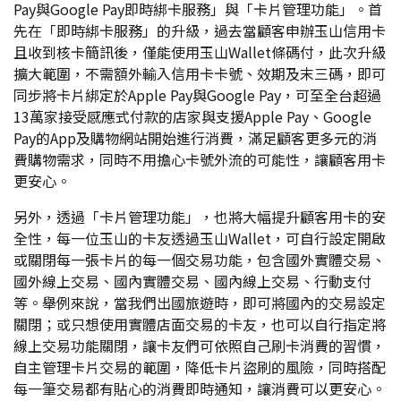
Pay與Google Pay即時綁卡服務」與「卡片管理功能」。首
先在「即時綁卡服務」的升級，過去當顧客申辦玉山信用卡
且收到核卡簡訊後，僅能使用玉山Wallet條碼付，此次升級
擴大範圍，不需額外輸入信用卡卡號、效期及末三碼，即可
同步將卡片綁定於Apple Pay與Google Pay，可至全台超過
13萬家接受感應式付款的店家與支援Apple Pay、Google
Pay的App及購物網站開始進行消費，滿足顧客更多元的消
費購物需求，同時不用擔心卡號外流的可能性，讓顧客用卡
更安心。
另外，透過「卡片管理功能」，也將大幅提升顧客用卡的安
全性，每一位玉山的卡友透過玉山Wallet，可自行設定開啟
或關閉每一張卡片的每一個交易功能，包含國外實體交易、
國外線上交易、國內實體交易、國內線上交易、行動支付
等。舉例來說，當我們出國旅遊時，即可將國內的交易設定
關閉；或只想使用實體店面交易的卡友，也可以自行指定將
線上交易功能關閉，讓卡友們可依照自己刷卡消費的習慣，
自主管理卡片交易的範圍，降低卡片盜刷的風險，同時搭配
每一筆交易都有貼心的消費即時通知，讓消費可以更安心。