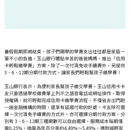
暑假假期即將結束，孩子們開學的學費支出往往都是家庭一
筆不小的負擔，玉山銀行體貼辛苦的爸爸媽媽，推出「信用
卡輕鬆繳學費」方案，除了一次付清免收手續費外，另提供
3、6、12期分期付款方式，讓家長們輕鬆幫孩子繳學費！
玉山銀行表示，為便利家長幫孩子繳交學費，玉山信用卡卡
友只要透過學校繳費單上列示之語音電話或網址操作，取得
授權碼，就可輕鬆完成信用卡繳學費流程，不僅省去出門跑
一趟金融機構的時間，還享有延遲付款的好處。卡友除可選
擇一次付清免手續費的方式外，亦可選擇分期付款方案，分
別有 3、6、12期三種期數可以自由選擇，服務成本每期僅
需0.25%，換算為年百分率約4.49%～5.49%，適時減輕家