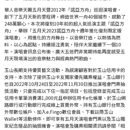
華人音樂天團五月天暨2012年「諾亞方舟」巡迴演唱會，
創下了五月天新的里程碑，締造世界一舟40個城市、感動了
248萬顆心。本次將復刻10年前的超人氣巡演主題「諾亞方
舟」，舉辦「五月天2023諾亞方舟十週年進化復刻限定版
演唱會」，用進化的方舟舞台，以音樂打造，以熱情為燃
料，以心為起點，持續挹注勇氣，陪伴大家繼續下一個10
年。演唱會訊息公布後，廣大五迷們非常期待能再度感受五
月天現場演出的音樂魅力與經典熱門歌曲。
玉山長期支持優質藝文活動，為感謝顧客對於玉山信用卡的
支持，本次除了提供玉山卡友獨家優先購票權益，玉山銀行
也自2022年10月24日至2022年11月30日推出演唱會門票抽
獎活動，只要完成以下任一指定項目，包括登錄並完成玉山
信用卡單筆消費滿1,000元且申辦信用卡e化帳單、於玉山網
路銀行或行動銀行完成線上買賣外幣、持有玉山銀行台幣及
外幣數位帳戶、加入e.Fingo數位會員、下載註冊玉山
Wallet等活動條件，即可享有五月天演唱會門票以及玉山獨
家紀念贈品的抽獎機會。演唱會及購票相關資訊請參閱「相