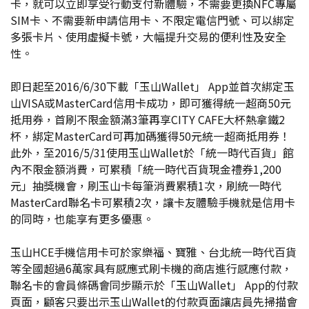
卡，就可以立即享受行動支付新體驗，不需要更換NFC專屬
SIM卡、不需要新申請信用卡、不限定電信門號、可以綁定
多張卡片、使用虛擬卡號，大幅提升交易的便利性及安全
性。
即日起至2016/6/30下載「玉山Wallet」 App並首次綁定玉
山VISA或MasterCard信用卡成功，即可獲得統一超商50元
抵用券，首刷不限金額滿3筆再享CITY CAFE大杯熱拿鐵2
杯，綁定MasterCard可再加碼獲得50元統一超商抵用券！
此外，至2016/5/31使用玉山Wallet於「統一時代百貨」館
內不限金額消費，可累積「統一時代百貨現金禮券1,200
元」抽獎機會，刷玉山卡每筆消費累積1次，刷統一時代
MasterCard聯名卡可累積2次，讓卡友體驗手機就是信用卡
的同時，也能享有更多優惠。
玉山HCE手機信用卡可於家樂福、寶雅、台北統一時代百貨
等全國超過6萬家具有感應式刷卡機的商店進行感應付款，
聯名卡的會員條碼會同步顯示於「玉山Wallet」 App的付款
頁面，顧客只要出示玉山Wallet的付款頁面讓店員先掃描會