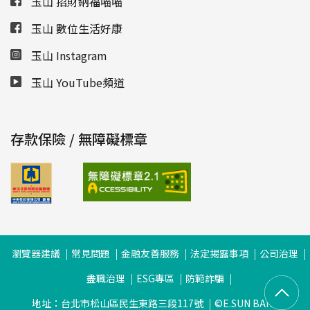
玉山 招財納福喵喵
玉山 數位生活好康
玉山 Instagram
玉山 YouTube頻道
存款保險 / 無障礙標章
瀏覽器建議
常見問題
金融友善服務
法定揭露事項
公司治理
盡職治理
ESG專區
防範詐騙
地址：台北市松山區民生東路三段117號
©E.SUN BANK