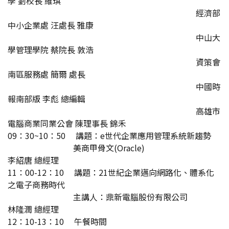
學 劉校長 維琪
經濟部
中小企業處 汪處長 雅康
中山大
學管理學院 蔡院長 敦浩
資策會
南區服務處 簡爾 處長
中國時
報南部版 李彪 總編輯
高雄市
電腦商業同業公會 陳理事長 錦禾
09：30~10：50 講題：e世代企業應用管理系統新趨勢
美商甲骨文(Oracle)
李紹唐 總經理
11：00-12：10 講題：21世紀企業邁向網路化、體系化
之電子商務時代
主講人：鼎新電腦股份有限公司
林隆潤 總經理
12：10-13：10 午餐時間