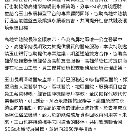
行也將協助高雄榮總規劃永續策略，分享ESG的實踐經驗，
並結合玉山永續轉型平台的專業顧問團隊，協助高雄榮總執
行溫室氣體盤查及編撰永續報告書，共同提升社會共融及環
境永續目標。
高雄榮總院長陳金順表示，作為高屏地區唯一公立醫學中
心，高雄榮總長期致力於提供優質的醫療服務，本次特別邀
請玉山銀行協助提供專業建議，期望透過雙方合作，協助高
雄榮總推動永續經營及高齡友善服務。高雄榮總也將提供南
部在地玉山主管、員工優質健康檢查服務及健康管理建議。
玉山長期深耕醫療產業，目前已服務近30家指標型醫院，類
型涵蓋大型醫學中心、區域醫院、地區醫院，服務項目包含
員工薪資轉帳、經管國庫機關專戶存款、全民健保代收代付
業務款項、e化創新、AI及永續諮詢服務等。高雄榮總在永
續面向的推動，包括高齡友善的健康促進計畫、於去年成立
長照住宿型機構、致力於節能減碳及資源回收再利用等。未
來，玉山也將持續攜手志同道合的夥伴，共同響應聯合國
SDGs永續發展目標，並邁向2050淨零排放。