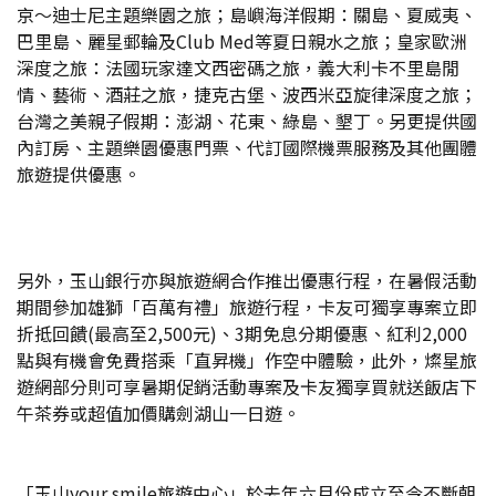
京～迪士尼主題樂園之旅；島嶼海洋假期：關島、夏威夷、
巴里島、麗星郵輪及Club Med等夏日親水之旅；皇家歐洲
深度之旅：法國玩家達文西密碼之旅，義大利卡不里島閒
情、藝術、酒莊之旅，捷克古堡、波西米亞旋律深度之旅；
台灣之美親子假期：澎湖、花東、綠島、墾丁。另更提供國
內訂房、主題樂園優惠門票、代訂國際機票服務及其他團體
旅遊提供優惠。
另外，玉山銀行亦與旅遊網合作推出優惠行程，在暑假活動
期間參加雄獅「百萬有禮」旅遊行程，卡友可獨享專案立即
折抵回饋(最高至2,500元)、3期免息分期優惠、紅利2,000
點與有機會免費搭乘「直昇機」作空中體驗，此外，燦星旅
遊網部分則可享暑期促銷活動專案及卡友獨享買就送飯店下
午茶券或超值加價購劍湖山一日遊。
「玉山your smile旅遊中心」於去年六月份成立至今不斷朝