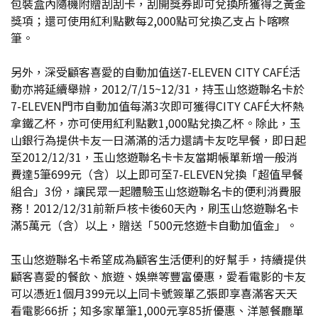
包裝盒內隨機附贈刮刮卡，刮開獎券即可兌換所獲得之黃金
獎項；還可使用紅利點數每2,000點可兌換乙支占卜喀嚓
筆。
另外，深受顧客喜愛的自動加值送7-ELEVEN CITY CAFÉ活
動亦將延續舉辦，2012/7/15~12/31，持玉山悠遊聯名卡於
7-ELEVEN門市自動加值每滿3次即可獲得CITY CAFÉ大杯熱
拿鐵乙杯，亦可使用紅利點數1,000點兌換乙杯。除此，玉
山銀行為提供卡友一日滿滿的活力還請卡友吃早餐，即日起
至2012/12/31，玉山悠遊聯名卡卡友當期帳單新增一般消
費達5筆699元（含）以上即可至7-ELEVEN兌換「超值早餐
組合」3份，讓民眾一起體驗玉山悠遊聯名卡的便利消費服
務！2012/12/31前新戶核卡後60天內，刷玉山悠遊聯名卡
滿5萬元（含）以上，贈送「500元悠遊卡自動加值金」。
玉山悠遊聯名卡希望成為顧客生活便利的好幫手，持續提供
顧客喜愛的餐飲、旅遊、娛樂等豐富優惠，愛看電影的卡友
可以憑近1個月399元以上同卡號簽單乙張即享喜滿客天天
看電影66折；知多家單筆1,000元享85折優惠、洋蔥餐廳單