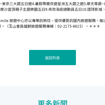
遊~東京三大題五日遊4.暑假帶寶貝遊星洲五大題之遊5.摩天尊爵
福爾摩沙雲頂親子主題樂園五日9.帛琉海底總動員五日10.環球影
 smile 旅遊中心亦以專業的熱忱，提供優質的國內旅遊服務
玉山會員雄獅旅遊服務專線：02-2175-6615）。＊＊＊
返回列表
更多新聞