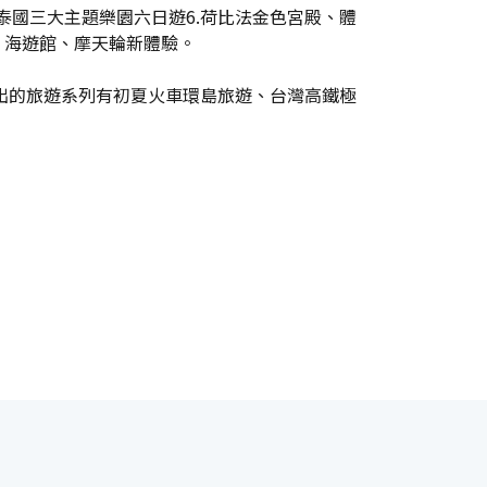
~泰國三大主題樂園六日遊6.荷比法金色宮殿、體
城、海遊館、摩天輪新體驗。
，推出的旅遊系列有初夏火車環島旅遊、台灣高鐵極