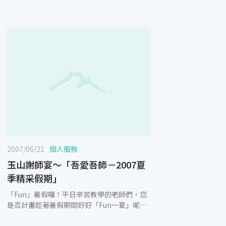
2007/06/21
個人服務
玉山謝師宴～「吾愛吾師－2007夏
季精采假期」
「Fun」暑假囉！平日辛苦教學的老師們，您
是否計畫趁著暑假期間好好「Fun一夏」呢？
玉山為表達對教師們的感恩心意，特別推出教