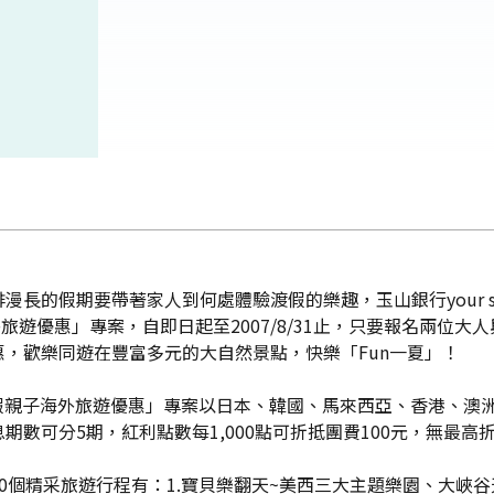
長的假期要帶著家人到何處體驗渡假的樂趣，玉山銀行your s
旅遊優惠」專案，自即日起至2007/8/31止，只要報名兩位
，歡樂同遊在豐富多元的大自然景點，快樂「Fun一夏」！
Fun暑假親子海外旅遊優惠」專案以日本、韓國、馬來西亞、香港、
數可分5期，紅利點數每1,000點可折抵團費100元，無最高
10個精采旅遊行程有：1.寶貝樂翻天~美西三大主題樂園、大峽谷