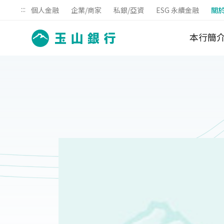
:::
個人金融
企業/商家
私銀/亞資
ESG 永續金融
關
本行簡