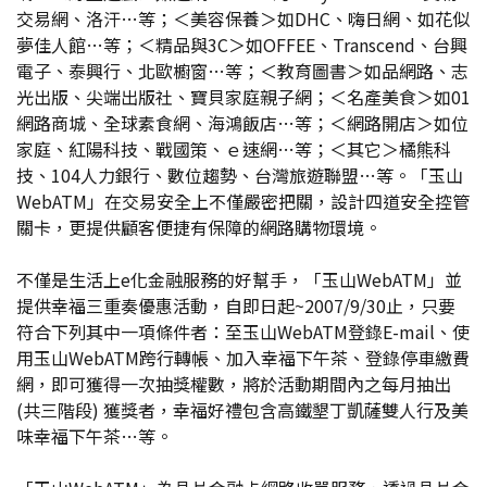
交易網、洛汗…等；＜美容保養＞如DHC、嗨日網、如花似
夢佳人館…等；＜精品與3C＞如OFFEE、Transcend、台興
電子、泰興行、北歐櫥窗…等；＜教育圖書＞如品網路、志
光出版、尖端出版社、寶貝家庭親子網；＜名產美食＞如01
網路商城、全球素食網、海鴻飯店…等；＜網路開店＞如位
家庭、紅陽科技、戰國策、ｅ速網…等；＜其它＞橘熊科
技、104人力銀行、數位趨勢、台灣旅遊聯盟…等。「玉山
WebATM」在交易安全上不僅嚴密把關，設計四道安全控管
關卡，更提供顧客便捷有保障的網路購物環境。
不僅是生活上e化金融服務的好幫手，「玉山WebATM」並
提供幸福三重奏優惠活動，自即日起~2007/9/30止，只要
符合下列其中一項條件者：至玉山WebATM登錄E-mail、使
用玉山WebATM跨行轉帳、加入幸福下午茶、登錄停車繳費
網，即可獲得一次抽獎權數，將於活動期間內之每月抽出
(共三階段) 獲獎者，幸福好禮包含高鐵墾丁凱薩雙人行及美
味幸福下午茶…等。