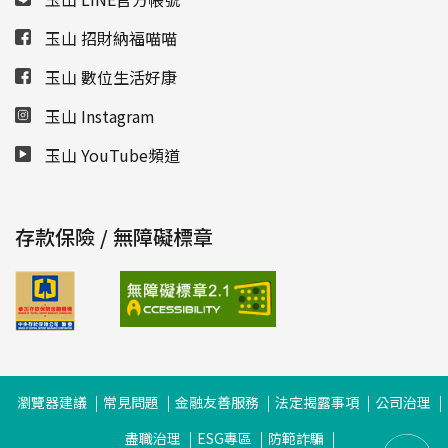
玉山 招財納福喵喵
玉山 數位生活好康
玉山 Instagram
玉山 YouTube頻道
存款保險 / 無障礙標章
瀏覽器建議
常見問題
金融友善服務
法定揭露事項
公司治理
盡職治理
ESG專區
防範詐騙