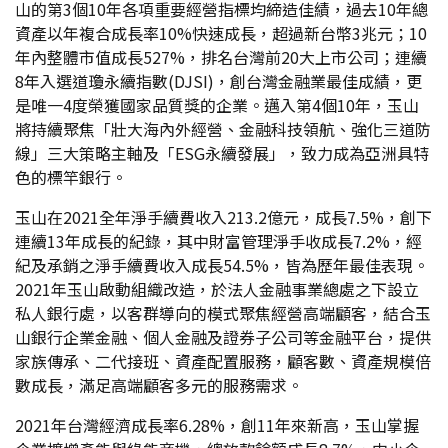
山的第3個10年各項重要經營指標均締造佳績，過去10年總
資產以年複合成長率10%快速成長，超過新台幣3兆元；10
年內整體市值成長527%，排名台灣前20大上市公司；連續
8年入選道瓊永續指數(DJSI)，創台灣金融業最佳成績，更
是唯一4度榮獲國家品質獎的企業。邁入第4個10年，玉山
將持續聚焦「壯大海內外經營、金融科技領航、強化三道防
線」三大策略主軸及「ESG永續發展」，致力成為亞洲具特
色的標竿銀行。
玉山在2021全年淨手續費收入213.2億元，成長7.5%，創下
連續13年成長的紀錄，其中財富管理淨手收成長7.2%，經
紀及承銷之淨手續費收入成長54.5%，皆為歷年最佳表現。
2021年玉山啟動組織改造，於法人金融事業總處之下設立
私人銀行處，以客群導向的模式聚焦經營高端顧客，結合玉
山銀行企業金融、個人金融及證券子公司等金融平台，提供
家族傳承、二代接班、資產配置服務，顧客數、資產規模倍
數成長，滿足高端顧客多元的服務需求。
2021年台灣經濟成長率6.28%，創11年來新高，玉山掌握