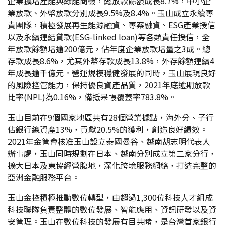
企業擴增產能與綠能商機，總放款餘額成長8.7%，中小企
業放款、外幣放款分別成長9.5%及8.4%。玉山成立永續專
責團隊，積極發展再生能源融資、專案融資、ESG產業授信
以及永續連結貸款(ESG-linked loan)等各類責任授信，全
年放款餘額增逾200億元，佔年度企業放款增量之3成。總
存款成長8.6%，尤其外幣存款成長13.8%，外存餘額連續4
年成長逾千億元。營運規模穩健發展的同時，玉山展現良好
的風險控管能力，保持優良資產品質，2021年底逾期放款
比率(NPL)為0.16%，備抵呆帳覆蓋率783.8%。
玉山目前在9個國家地區共有28個營業據點，海外分、子行
佔銀行總資產13%，貢獻20.5%的獲利，創造良好績效。
2021年金管會核准玉山設立泰國曼谷、越南胡志明代表人
辦事處，玉山同時規劃在日本、越南分別成立第二家分行，
擴大日本及東協經營腹地，深化跨境服務網絡，打造完整的
亞洲金融服務平台。
玉山金控積極推動數位轉型，由超過1,300位科技人才組成
科技聯隊負責整體的數位發展、智能應用、資訊研發以及資
安管理。玉山在數位科技的發展有目共睹，是台灣首家銀行