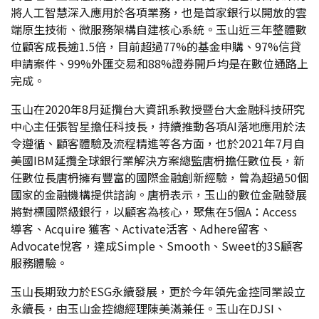
將人工智慧深入應用於各項業務，也是首家銀行以開放的雲
端原生技術、微服務架構自建核心系統。玉山近三年整體數
位顧客成長逾1.5倍，目前超過77%的基金申購、97%信貸
申請案件、99%外匯交易和88%證券開戶均是在數位通路上
完成。
玉山在2020年8月延攬台大資訊系教授暨台大金融科技研究
中心主任張智星擔任科技長，持續推動各項AI落地應用於法
令遵循、顧客體驗及流程精進等各方面，也於2021年7月自
美國IBM延攬全球銀行業解決方案總監唐枬擔任數位長，新
任數位長唐枬擁有豐富的國際金融創新經驗，曾為超過50個
國家的金融機構提供諮詢。唐枬表示，玉山的數位金融發展
將對標國際級銀行，以顧客為核心，聚焦在5個A：Access
導客、Acquire 獲客、Activate活客、Adhere留客、
Advocate悅客，達成Simple、Smooth、Sweet的3S顧客
服務體驗。
玉山長期致力於ESG永續發展，更於今年領先金控同業設立
永續長，由玉山金控總經理陳美滿兼任。玉山在DJSI、