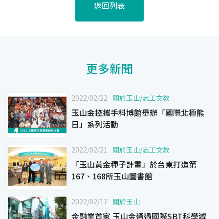
返回列表
更多新聞
2022/02/22
關於玉山
/
志工文教
玉山金控攜手科博館舉辦「國際北極熊
日」系列活動
2022/02/21
關於玉山
/
志工文教
「玉山黃金種子計畫」於台東打造第
167、168所玉山圖書館
2022/02/17
關於玉山
金融業首家 玉山金通過國際SBT科學減