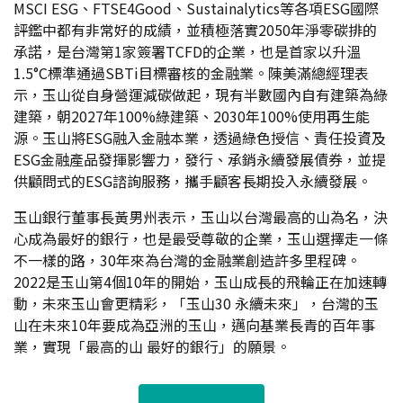
MSCI ESG、FTSE4Good、Sustainalytics等各項ESG國際
評鑑中都有非常好的成績，並積極落實2050年淨零碳排的
承諾，是台灣第1家簽署TCFD的企業，也是首家以升溫
1.5°C標準通過SBTi目標審核的金融業。陳美滿總經理表
示，玉山從自身營運減碳做起，現有半數國內自有建築為綠
建築，朝2027年100%綠建築、2030年100%使用再生能
源。玉山將ESG融入金融本業，透過綠色授信、責任投資及
ESG金融產品發揮影響力，發行、承銷永續發展債券，並提
供顧問式的ESG諮詢服務，攜手顧客長期投入永續發展。
玉山銀行董事長黃男州表示，玉山以台灣最高的山為名，決
心成為最好的銀行，也是最受尊敬的企業，玉山選擇走一條
不一樣的路，30年來為台灣的金融業創造許多里程碑。
2022是玉山第4個10年的開始，玉山成長的飛輪正在加速轉
動，未來玉山會更精彩，「玉山30 永續未來」，台灣的玉
山在未來10年要成為亞洲的玉山，邁向基業長青的百年事
業，實現「最高的山 最好的銀行」的願景。