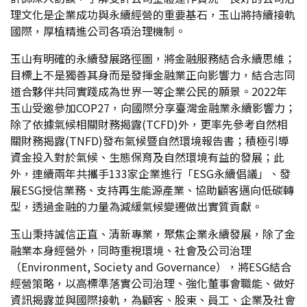
理文化是企業成功與永續經營的重要基石，玉山將持續接軌
國際，厚植精進公司各項治理機制。
玉山有明確的永續發展路徑圖，將金融服務結合永續思維；
目標上不是獨善其身而是發揮金融業正向影響力，結合志同
道合夥伴共同實踐成為世界一等企業公民的願景。2022年
玉山受邀參加COP27，向國際分享臺灣金融業永續影響力；
除了依據氣候相關財務揭露(TCFD)外，更率先參考自然相
關財務揭露(TNFD)發布氣候暨自然環境報告書；積極引導
資金投入對於氣候、生態保育及自然環境有益的發展；此
外，連續兩年共攜手133家企業進行「ESG永續倡議」、發
展ESG授信業務、支持再生能源產業、協助顧客邁向低碳轉
型，透過金融的力量為減緩氣候變遷做出實質貢獻。
玉山秉持誠信正直、清新專業，聚焦企業永續發展，除了金
融業本身經營外，同時重視環境、社會及公司治理
（Environment, Society and Governance），將ESG結合
經營策略，以高標準落實公司治理、強化董事會職能、做好
資訊揭露並與國際接軌，為顧客、股東、員工、企業及社會