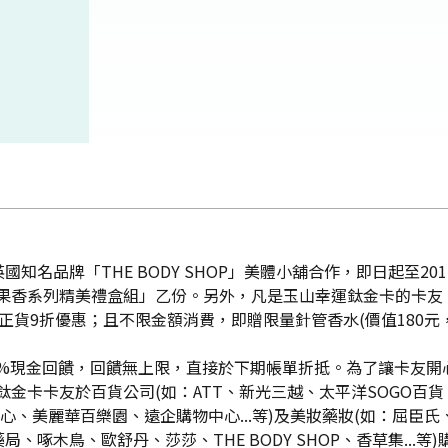
名品牌「THE BODY SHOP」美體小舖合作，即日起至2012
SHOP果香系列精美禮盒組」乙份。另外，凡是玉山幸運鈦金卡的卡友，
正貨9折優惠；且不限金額消費，即贈限量針管香水(價值180元，
%現金回饋，回饋無上限，直接於下期帳單折抵。為了讓卡友開心歡
山幸運鈦金卡卡友於百貨公司(如：ATT、新光三越、太平洋SOG
心、美麗華百樂園、遠企購物中心...等)及美妝藥妝(如：屈臣
木鳥、歐舒丹、莎莎、THE BODY SHOP、香草集...等)購物