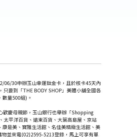
/06/30申辦玉山幸運鈦金卡，且於核卡45天內
只要到「THE BODY SHOP」美體小舖全國各
數量500組)。
慶母親節，玉山銀行也舉辦「Shopping
O百貨、太平洋百貨、遠東百貨、大葉高島屋、京站
氏、康是美、寶雅生活館、名佳美精緻生活館、美
並來電(02)2595-5213登錄，馬上可享有單