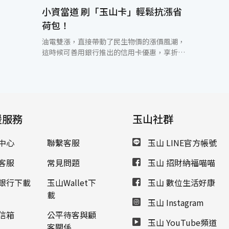
小資當道 刷「玉山卡」輕鬆抗漲省
荷包！
油電雙漲，直接帶動了民生物價的漲價風潮，
這時候可善用銀行推出的信用卡優惠，享折
扣、分期、刷卡金回饋、滿額禮等好康，尋求
省錢之道，輕鬆成為小資男、小資女。玉山信
用卡最體貼您的心，持玉山信用卡2012/6/30
前至山隆加油站、福懋、台亞自助加油區每公
升降1.3元，全國降1.2元，西歐降0.9元，台
援服務
亞、鯨世界降0.8元；山隆優油卡，每週二享
玉山社群
汽油每公升降2元，其他日則每公升降1.6元；
每公升加油省一些，不無小補。如果還是覺得
中心
聯繫客服
玉山 LINE官方帳號
油價一次漲這麼多，可以使用玉山悠遊聯名卡
搭捷運、公車或火車等大眾運輸交通工具，除
客服
常見問題
玉山 招財納福喵喵
了省下油錢同時還可節能減碳愛地球；玉山悠
遊聯名卡享有小額消費及自動加值的便利性，
銀行下載
玉山Wallet下
玉山 數位生活好康
2012/6/30前不限通路首次自動加值即可獲得
載
玉山 Instagram
「必勝客個人比薩(6吋)」兌換券乙份、到7-
ELEVEN自動加值，每滿3次還可送CITY CAFÉ
信箱
公平待客與顧
玉山 YouTube頻道
大杯熱拿鐵乙杯，當期帳單新增一般消費達5
客關係