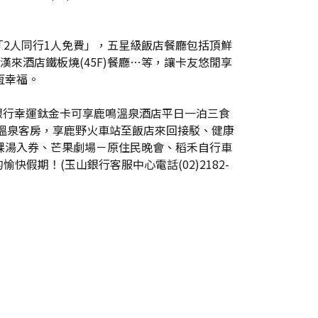
2人同行1人免費」，五星級飯店餐廳包括頂鮮
來酒店鐵板燒(45F)餐廳…等，讓卡友悠閒享
恆幸福。
山銀行幸運鈦金卡可享鹿鳴溫泉酒店平日一泊三食
月溫泉客房，享鹿野火車站至飯店來回接駁、健康
PA裸湯入券、芒果劇場－原住民晚會、稻禾自行車
期！(玉山銀行客服中心電話(02)2182-