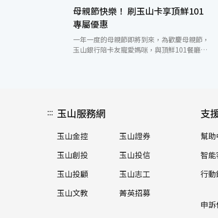
母親節快樂！ 刷玉山卡享頂鮮101
專屬優惠
一年一度的母親節即將到來，為歡慶母親節，
玉山銀行陪卡友寵愛媽咪，與頂鮮101餐廳推
出母親節精緻套餐專案犒賞辛勞的媽媽，特地
為天下媽咪精選頂級一品官燕窩入菜，讓媽媽
享用大餐之餘，也不用煩惱卡路里。玉山卡友
只要於5/12(六)~5/13(日)午、晚活動期間，至
頂鮮101餐廳享用並刷玉山信用卡，即可享有
:::
玉山服務網
當日套餐優惠價NT$2,880起，並可任選甜點
支
「冰淇淋茗茶燕窩」或「美顏紅棗官燕窩」，
活動當天還加贈媽媽小蛋糕乙份及康乃馨鮮花
玉山金控
玉山證券
幫助
乙支，讓媽媽感受到無比的尊榮。除此之外，
卡友亦可獲贈全家福照片乙張，為亮麗的母親
玉山創投
玉山投信
智能
和家人們，記錄最美好的一刻。除此，玉山世
界卡卡友於活動期間至頂鮮101餐廳消費，可
玉山投顧
玉山志工
行動
享NT$2,880+10%以下套餐買一送一，刷玉山
玉山文教
菁英招募
世界卡滿NT$10,000元，再享精緻香氛好禮乙
份，讓卡友可以帶著媽媽渡過一個快樂溫馨的
申訴
假期！ (玉山銀行客服中心電話(02)2182-