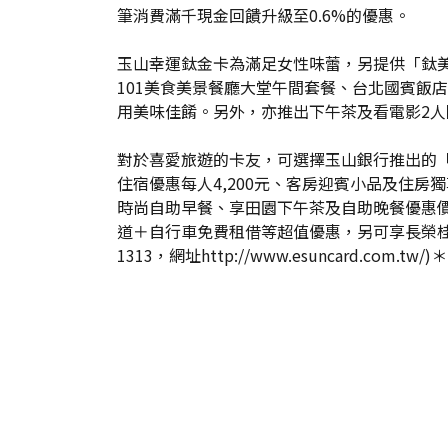
筆消費滿千現金回饋升級至0.6%的優惠。
玉山幸運鈦金卡為滿足女性味蕾，另提供「鈦
101美食美景餐廳大堂午間套餐、台北國賓飯
用美味佳餚。另外，亦推出下午茶及看電影2人
對於喜愛旅遊的卡友，可選擇玉山銀行推出的「美
住宿優惠每人4,200元、客房迎賓小品及住
時尚自助早餐、享田園下午茶及自助晚餐優惠價，
道＋自行車免費租借等超值優惠，另可享長榮桂冠
1313，網址http://www.esuncard.com.tw/