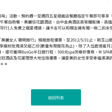
美味」活動，預約週一至週四五星級飯店餐廳指定午餐即可尊享「
店午餐自助餐、美麗信花園酒店、台中金典酒店高第鐵板燒、高雄漢
同行1人免費之寵愛禮遇，讓卡友可以和親友擁有獨一無二的永
麗女人 聰明旅行」精緻旅程優惠，至2012/5/31止，刷玉
房獨享繽紛玫瑰湯叉組乙份(數量有限贈完為止)，除了入住鹿情蜜
還可獲得BusGo半日遊行程、500元spa芳療折價券、M S
酒店及花蓮理想大地住宿優惠，讓愛美的女性享受幸福滿滿的愉快假
)＊＊＊
返回列表