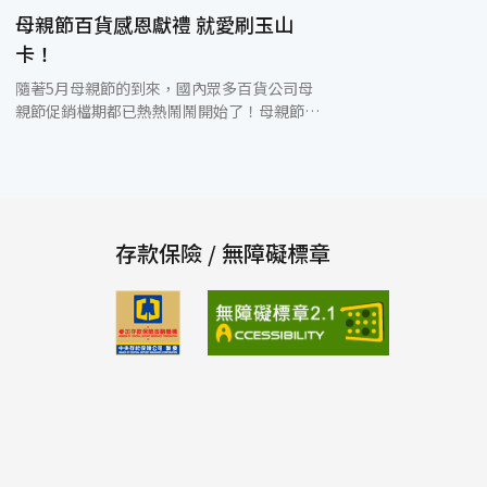
母親節百貨感恩獻禮 就愛刷玉山
卡！
隨著5月母親節的到來，國內眾多百貨公司母
親節促銷檔期都已熱熱鬧鬧開始了！母親節是
百貨公司年度第二大促銷檔期，僅次於週年
慶，優惠折扣和週年慶不相上下。慰勞辛苦了
一整年的母親，為人子女可以趁此機會挑選禮
物送媽媽，表達對媽媽的心意，同時善用銀行
與百貨公司推出的信用卡優惠，還能享分期0
利率、刷卡金回饋、滿額禮等好康。玉山銀行
存款保險 / 無障礙標章
與新光三越舉辦滿額禮活動，2012/4/26～
5/13到新光三越刷玉山信用卡當日單卡刷卡累
積達6,500元贈「Glass lock玻璃密封罐
(1,500ml)」乙份)；滿18,000元贈「新光三越
商品禮券300元」乙份；滿50,000元贈「新光
三越商品禮券1,000元」乙份；單筆5,000元以
上可享6期0利率分期付款優惠；此外，持玉山
鈦金卡消費同時還可享最高0.6%現金回饋；
以上優惠同時還可參加各百貨公司舉辦的滿仟
送佰活動。5/7～5/13到太平洋SOGO百貨刷玉