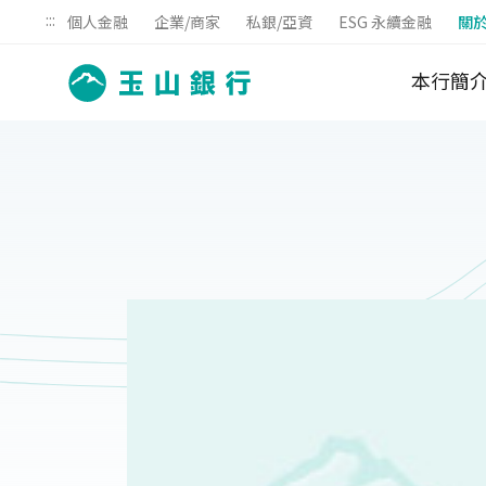
:::
個人金融
企業/商家
私銀/亞資
ESG 永續金融
關
本行簡