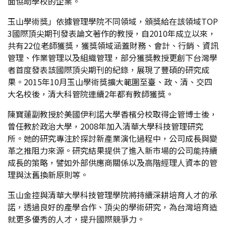
面協助學校的企業。
玉山學術獎」依據管理學院不同領域，頒獎給在該領域TOP
3國際頂尖期刊發表論文著作的教授，自2010年成立以來，
共有22位老師獲獎，獲獎領域涵蓋財務、會計、行銷、資訊
管理、作業管理以及組織管理，部分獲獎教授更創下台灣學
者首度發表該國際頂尖期刊的紀錄，展現了豐碩的研究成
果。2015年10月玉山學術獎擴大範圍至臺、政、清、交四
大名校後，清大科管院連續2年都有教師獲獎。
陳寶蓮副教授於美國伊利諾大學香檳分校取得企管博士後，
曾任教於政治大學，2008年加入清華大學科技管理研究
所。她的研究專注於探討新產業演化過程中，公司成長與變
革之推阻力來源。研究結果提供了進入新市場的公司能持續
成長的策略，譬如外部供應商關係以及高階經理人資本的管
理與汰舊換新原則等。
玉山金控與清華大學科技管理學院將持續深耕培育人才的承
諾，透過良好的產學合作、頂尖的學術研究，為台灣培育造
就更多優秀的人才，提升國際競爭力。