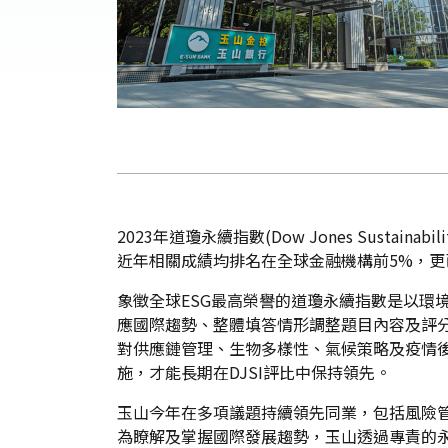
2023年道瓊永續指數(Dow Jones Susta
近年相關成績均排名在全球金融機構前5%，更
象徵全球ESG最高榮譽的道瓊永續指數是以環
應國際趨勢、整體填答情形調整題目內容及評分方法學。202
對供應鏈管理、生物多樣性、氣候策略及疫情
施，才能長期在DJSI評比中保持領先。
玉山今年在多項議題持續領先同業，包括風險
為瞭解及掌握國際發展趨勢，玉山透過專責的