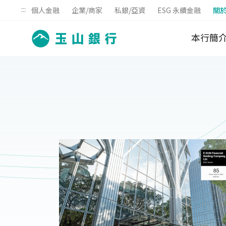
:::
個人金融
企業/商家
私銀/亞資
ESG 永續金融
關
本行簡