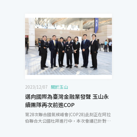
2023/12/07
關於玉山
邁向國際為臺灣金融業發聲 玉山永
續團隊再次前進COP
第28次聯合國氣候峰會(COP28)此刻正在阿拉
伯聯合大公國杜拜進行中，本次會議已針對
「各國面對氣候危機的首張成績單-全球盤點
(Global StockTake, GST)、損失與災害(Loss