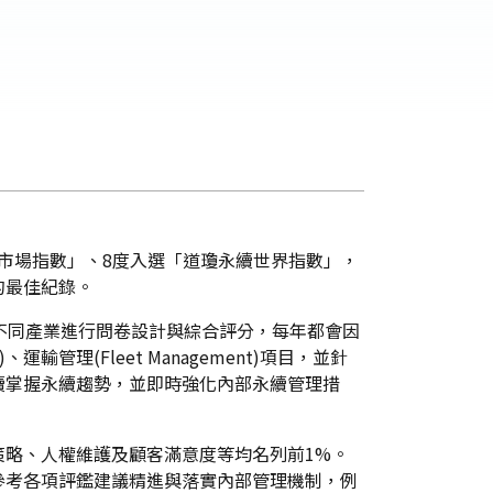
「道瓊永續新興市場指數」、8度入選「道瓊永續世界指數」，
的最佳紀錄。
據不同產業進行問卷設計與綜合評分，每年都會因
運輸管理(Fleet Management)項目，並針
續掌握永續趨勢，並即時強化內部永續管理措
略、人權維護及顧客滿意度等均名列前1%。
參考各項評鑑建議精進與落實內部管理機制，例