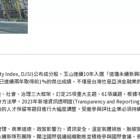
inability Index, DJSI)公布成分股，玉山連續10年入選
已連續兩年取得前1%的傑出成績，不僅是台灣也是亞洲金融業
境、社會、治理三大框架，訂定25項重大主題、61項議題，根
3年新增資訊透明度(Transparency and Reporting)、
後的人才保留等題目進行大幅度調整。受邀參與評比企業必須持
管理、商業道德、政策影響力、資訊安全、溫室氣體排放、脫碳策
永續新隊形團隊，關注國際倡議組織動態並積極參與國際會議，