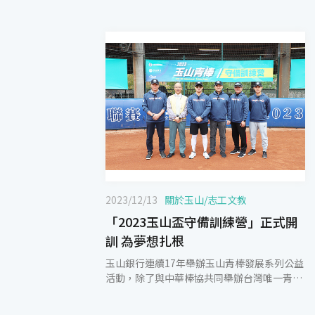
2023/12/13
關於玉山
/
志工文教
「2023玉山盃守備訓練營」正式開
訓 為夢想扎根
玉山銀行連續17年舉辦玉山青棒發展系列公益
活動，除了與中華棒協共同舉辦台灣唯一青棒
國手選拔賽「玉山盃全國青棒錦標賽」，為青
棒選手們圓夢的舞台，同時也持續提升國內青