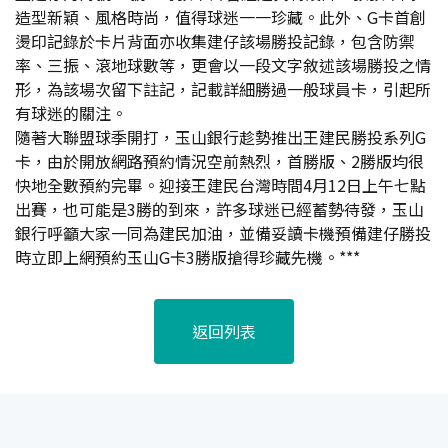
造型新穎、風格時尚，值得球迷一一珍藏。此外、G卡首創
燙印記錄於卡片背面亦收集建仔該場勝投記錄，包含防禦
率、三振、滾地球數等，更會以一段文字敘述該場勝投之情
形，為該場次留下註記，記載詳細勝過一般球員卡，引起所
有球迷的關注。
隨著大聯盟球季開打，玉山銀行趁勢推出王建民勝投系列G
卡，由於開放網路預約情況空前熱烈，首勝版、2勝版均很
快地全數預約完畢。迎接王建民台灣時間4月12日上午七點
出賽，也可能是3勝的到來，許多球迷已經蓄勢待發，玉山
銀行呼籲大家一同為建民加油，並備妥讀卡機預備建仔勝投
時立即上網預約玉山G卡3勝版搶得珍藏先機。***
返回列表