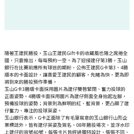
隨著王建民勝投，玉山王建民Gift卡的收藏風也隨之席捲全
國，只要推出，每每預約一空。為了迎接建仔第3勝，玉山
銀行在比賽前應所有球迷的期盼，公佈王建民G卡第3、4勝
版本的卡面設計，讓喜愛王建民的顧客，先睹為快，更為即
將到來的勝投預作準備。
玉山G卡3勝版卡面採用圖片為建仔雙唇緊閉、奮力投球的
正面姿勢，4勝版卡面採用圖片為建仔側面全身抬起左腳，
預備投球的姿勢；背景則為鮮明的紅、藍背景，更凸顯了建
仔奮力、專注的投球英姿。
玉山銀行表示，G卡正面除了有毛筆寫意的玉山銀行山形企
業標誌外，皆有建仔英姿及簽名、08年勝投場次，並浮水印
上建仔的背號40號，每張卡片皆經過獨特設計、張張不同、