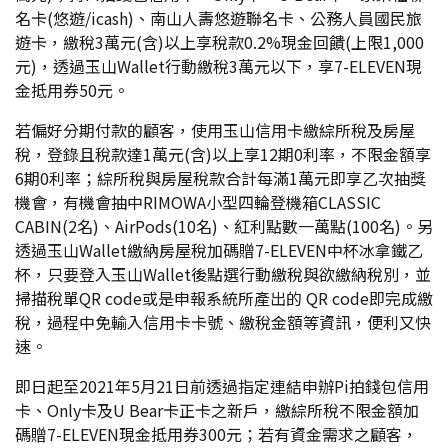
名卡(悠遊/icash)、南山人壽悠遊聯名卡、公務人員國民旅
遊卡，繳稅3萬元(含)以上享稅款0.2%現金回饋(上限1,000
元)，透過玉山Wallet行動繳稅3萬元以下，享7-ELEVEN現
金抵用券50元。
若偏好分期付款的顧客，使用玉山信用卡繳綜所稅及房屋
稅，登錄且稅款達1萬元(含)以上享12期0利率，不限金額享
6期0利率；綜所稅與房屋稅款合計每滿1萬元即享乙次抽獎
機會，有機會抽中RIMOWA小型四輪登機箱CLASSIC
CABIN(2名)、AirPods(10名)、紅利點數一萬點(100名)。另
透過玉山Wallet繳納房屋稅加碼贈7-ELEVEN中杯冰拿鐵乙
杯，只要登入玉山Wallet後點選行動繳稅與欲繳納稅別，並
掃描稅單QR code或是申報系統所產出的 QR code即完成繳
稅，過程中免輸入信用卡卡號、繳稅金額等資訊，便利又快
速。
即日起至2021年5月21日前透過指定連結申辦Pi拍錢包信用
卡、Only卡及U Bear卡正卡之新戶，繳綜所稅不限金額加
碼贈7-ELEVEN現金抵用券300元；若有資金需求之顧客，