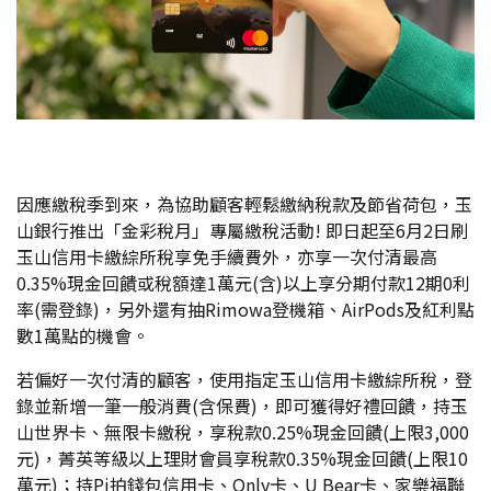
因應繳稅季到來，為協助顧客輕鬆繳納稅款及節省荷包，玉
山銀行推出「金彩稅月」專屬繳稅活動! 即日起至6月2日刷
玉山信用卡繳綜所稅享免手續費外，亦享一次付清最高
0.35%現金回饋或稅額達1萬元(含)以上享分期付款12期0利
率(需登錄)，另外還有抽Rimowa登機箱、AirPods及紅利點
數1萬點的機會。
若偏好一次付清的顧客，使用指定玉山信用卡繳綜所稅，登
錄並新增一筆一般消費(含保費)，即可獲得好禮回饋，持玉
山世界卡、無限卡繳稅，享稅款0.25%現金回饋(上限3,000
元)，菁英等級以上理財會員享稅款0.35%現金回饋(上限10
萬元)；持Pi拍錢包信用卡、Only卡、U Bear卡、家樂福聯