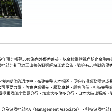
！今年預計招募50位海內外優秀菁英，以金控整體視角培育金融
備幹部計劃已於玉山菁英甄選網站正式公告，歡迎有志挑戰的優
快速變化的環境中，布建完整人才梯隊，促進各項業務穩健成長
公司重要力量，落實專業領先、服務卓越、顧客信任，打造完整
並積極籌備印度孟買分行、加拿大多倫多分行、日本大阪出張所
A（Management Associate）、科技儲備幹部TMA（Tech