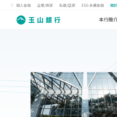
:::
個人金融
企業/商家
私銀/亞資
ESG 永續金融
關
本行簡