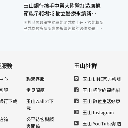
玉山銀行攜手中醫大附醫打造風機
節能示範場域 樹立醫療永續新
「風」範
面對淨零政策推動與能源成本上升，節能轉型
已成為醫療院所邁向永續經營的必修課題。玉
山銀行攜手中國醫藥大學附設醫院（以下稱中
醫大附醫）率先啟動跨域合作，透過玉山永續
轉型平台，整合風機領導廠商弘祿股份有限公
司與第三方公證單位金屬工業研究發展中心等
產官資源，將院區部分場域打造為「深度節能
援服務
示範場域」，除了驗證創新節能模式的可行
玉山社群
性，更搭建從能源診斷、設備優化、成效量測
到永續金融支持的一站式服務鏈，共築「風機
中心
聯繫客服
玉山 LINE官方帳號
節能生態系」標竿案例，推動醫療產業跨域節
能轉型。 根據世界衛生組織（WHO）統計，
客服
常見問題
玉山 招財納福喵喵
醫療體系溫室氣體排放總量約佔全球5.2%，
其中用電密集的醫療機構具高度節能潛力，是
銀行下載
玉山Wallet下
玉山 數位生活好康
實踐高效節能與低碳創新的首要關鍵場域。中
載
玉山 Instagram
醫大附醫積極響應國家淨零政策，以打造「智
慧、低碳、韌性」的永續醫療系統為發展主
信箱
公平待客與顧
玉山 YouTube頻道
軸，本次於院內試點導入高效風機，實測平均
客關係