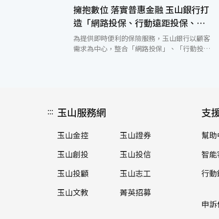
擁抱數位 落實普惠金融 玉山銀行打
造「網路投保、行動遠距投保、智
能輔助」三大數位保險服務
為提供即時便利的保險服務，玉山銀行以顧客
需求為中心，整合「網路投保」、「行動投
保」與「高齡錄音智能輔助」三大數位服務，
推動保險服務數位化，建立安全且具溫度的投
保體驗，讓顧客在任何時間、任何地點，都能
快速取得合適的保險保障。 一、網路投保：
24小時自助完成，「免電子憑證、免紙本」，
:::
玉山服務網
以簡單的流程降低使用門檻。顧客只需透過網
支
路以玉山行動銀行 App，選擇保險產品、完成
要保資料並線上繳費，即可在三個步驟內完成
玉山金控
玉山證券
幫助
投保申請。投保成功後系統會即時透過電子郵
件發送確認，並可線上查詢保單狀態與相關投
玉山創投
玉山投信
智能
保內容。例如：在家規劃家庭旅遊或機場臨時
加保的旅客，能在短短數分鐘內完成投保，省
玉山投顧
玉山志工
行動
下親臨分行或等待人工作業的時間成本。 二、
玉山文教
菁英招募
行動遠距投保：視訊協作、資料加密，保障偏
鄉與行動不便顧客權益。由受過專業訓練且具
申訴
備證照的理財專員透過視訊協助顧客完成投保