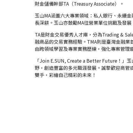
財金儲備幹部TA（Treasury Associate）。
玉山MA涵蓋六大專業領域：私人銀行、永續金
長深耕。玉山亦鼓勵MA往營業單位挑戰及發展
TA是財金交易優秀人才庫，分為Trading & S
融商品的交易實務經驗。TMA則是臺灣金融業首創科技儲
由跨領域學習及專業實務歷練，強化專案管理
「Join E.SUN, Create a Bett
野，創造豐富的多元職涯發展。誠摯歡迎商管
雙手，彩繪自己精彩的未來！