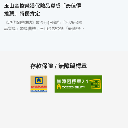
玉山金控榮獲保險品質獎「最值得
推薦」特優肯定
《現代保險雜誌》於今(6)日舉行「2026保險
品質獎」頒獎典禮，玉山金控榮獲「最值得推
薦」特優，由金管會彭金隆主委親自頒獎，玉
山金控陳茂欽總經理代表受獎。保險品質獎由
現代保險雜誌舉辦，每年邀請廣大消費者評選
進行「全國消費者保險購買行為暨最佳壽險公
司」，透過針對業務員、知名度、理賠服務與
推薦度等指標進行評選所得之結果，代表消費
存款保險 / 無障礙標章
者給予保險公司最直覺的評價。 因應高齡化與
少子化趨勢，民眾對未來財務安全的關注日益
提升，及早規劃成為不可或缺的課題。玉山始
終秉持「專業、暖心」的服務理念，致力於協
助顧客透過多元金融工具，降低人生風險，其
中保險規劃更是重要的一環。 同時，玉山銀行
持續響應金管會推動的「公平待客原則」，關
注身心障礙人士投保權益，在商品招攬及核保
過程中，確保身心障礙顧客享有平等權利並提
供友善服務，例如分行曾經協助因車禍導致視