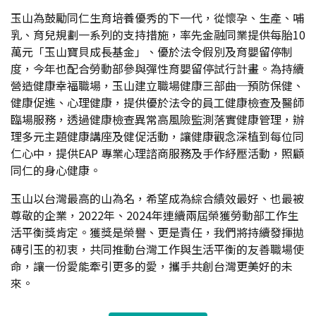
玉山為鼓勵同仁生育培養優秀的下一代，從懷孕、生產、哺
乳、育兒規劃一系列的支持措施，率先金融同業提供每胎10
萬元「玉山寶貝成長基金」、優於法令假別及育嬰留停制
度，今年也配合勞動部參與彈性育嬰留停試行計畫。為持續
營造健康幸福職場，玉山建立職場健康三部曲─預防保健、
健康促進、心理健康，提供優於法令的員工健康檢查及醫師
臨場服務，透過健康檢查異常高風險監測落實健康管理，辦
理多元主題健康講座及健促活動，讓健康觀念深植到每位同
仁心中，提供EAP 專業心理諮商服務及手作紓壓活動，照顧
同仁的身心健康。
玉山以台灣最高的山為名，希望成為綜合績效最好、也最被
尊敬的企業，2022年、2024年連續兩屆榮獲勞動部工作生
活平衡獎肯定。獲獎是榮譽、更是責任，我們將持續發揮拋
磚引玉的初衷，共同推動台灣工作與生活平衡的友善職場使
命，讓一份愛能牽引更多的愛，攜手共創台灣更美好的未
來。