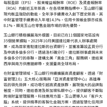
每股盈餘（EPS）、股東權益報酬率（ROE）及資產報酬率
（ROA）均創近五年新高。在各項業務指標中，玉山銀行展
現均衡且強勁的動能，全年淨手續費收入創下歷史新高，其
中財富管理手續費收入年增14.3%，信用卡簽帳金額亦成長
8.1%，顯見玉山在零售金融市場的領先優勢。
玉山銀行積極擴展海外版圖，目前已在11個國家地區設有
35個營業據點。2025年10月美國達拉斯代表人辦事處開
業，成為首家進駐達拉斯的台資銀行，並獲准籌設孟買分行
及申請多倫多分行。透過洛杉磯分行、達拉斯辦事處與未來
多倫多分行的串聯，建構北美「黃金三角」服務網，連結東
西岸與南方供應鏈廊帶，支援臺商全球布局。
在財富管理領域，玉山銀行持續擴展高資產顧客，透過「財
富管理2.0」五大核心策略與「亞洲資產管理中心」高雄專
區的領先掛牌，成功吸引超高資產族群，展現強大的品牌黏
著度，同時，連結香港及新加坡私銀中心，提供顧客不斷點
跨境財富管理服務。科技應用方面，玉山更導入AI「客戶大
腦」系統，提供精準的客製化金融方案，透過智慧化信用評