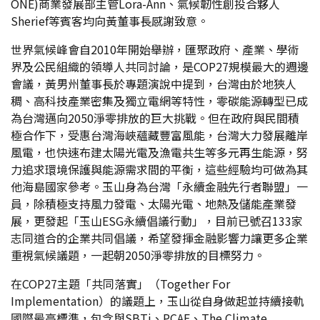
ONE)商業發展部主管Lora-Ann、氣候韌性創投合夥人
Sherief等賓客均向黃董事長感謝致意。
世界氣候峰會自2010年開始舉辦，匯聚政府、產業、學術
界及公民組織的領導人共同討論，是COP27規模最大的週邊
會議，黃男州董事長於專題演說中提到，台灣由於地狹人
稠、高科技產業密集及獨立電網等特性，零碳能源轉型已成
為台灣邁向2050淨零排放的巨大挑戰。但在政府與民間積
極合作下，受惠台灣海峽蘊藏豐富風能，台灣大力發展離岸
風電，也快速布建太陽光電及漁電共生等多元再生能源，努
力追求環境保護與能源需求間的平衡，這些經驗均可做為其
他海島國家參考。玉山身為台灣「永續金融先行者聯盟」一
員，除積極支持風力發電、太陽光電、地熱及儲能產業發
展，更發起「玉山ESG永續倡議行動」，目前已號召133家
志同道合的企業共同倡議，希望發揮金融影響力讓更多企業
重視氣候議題，一起朝2050淨零排放的目標努力。
在COP27主題「共同落實」（Together For
Implementation）的議題上，玉山從自身做起並持續接軌
國際最高標準，包含與SBTi、PCAF、The Climate