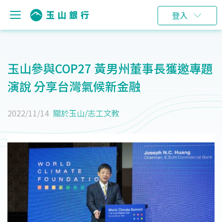
登入
玉山參與COP27 黃男州董事長獲邀專題
演說 分享台灣氣候新金融
2022/11/14
關於玉山
/
志工文教