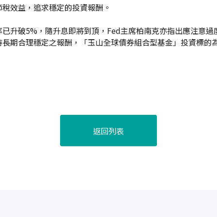
節稅效益，追求穩定的投資報酬。
已升破5%，隨升息即將到頂，Fed主席柏南克亦指出應注意
持長期合理穩定之報酬，「玉山全球債券組合型基金」投資標的
返回列表