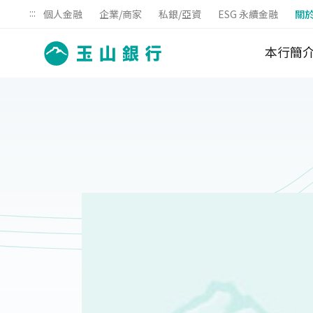
:::
個人金融
企業/商家
私銀/亞資
ESG 永續金融
關
本行簡