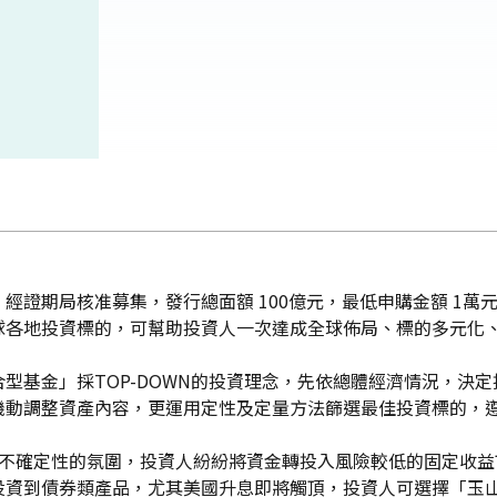
證期局核准募集，發行總面額 100億元，最低申購金額 1萬元
球各地投資標的，可幫助投資人一次達成全球佈局、標的多元化
型基金」採TOP-DOWN的投資理念，先依總體經濟情況，決
機動調整資產內容，更運用定性及定量方法篩選最佳投資標的，
著不確定性的氛圍，投資人紛紛將資金轉投入風險較低的固定收
投資到債券類產品，尤其美國升息即將觸頂，投資人可選擇「玉