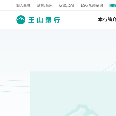
:::
個人金融
企業/商家
私銀/亞資
ESG 永續金融
關
本行簡