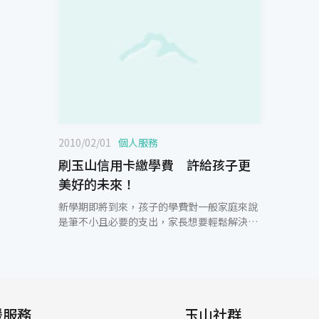
2010/02/01
個人服務
刷玉山信用卡繳學費 許給孩子更
美好的未來！
新學期即將到來，孩子的學費對一般家庭來說
是筆不小且必要的支出，家長想要輕鬆解決學
費的問題，除了可申請就學貸款外，還可以用
信用卡繳學費，不僅有延後付款的好處，還可
以享有銀行提供的分期付款優惠。玉山銀行關
心孩子的成長與學習，特別體貼卡友推出「輕
鬆繳學費」專案，除了一次付清免收手續費
援服務
外，另分別提供3、6、12期分期付款，減輕家
玉山社群