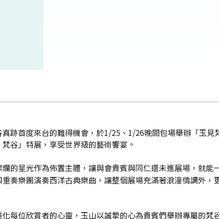
谷真跡首度來台的難得機會，於1/25、1/26晚間包場舉辦「玉
‧梵谷」特展，享受世界級的藝術饗宴。
燦爛的星光作為佈置主體，讓與會貴賓與同仁還未進展場，就能
四重奏樂團演奏西洋古典樂曲，讓整個展場充滿著浪漫情調外，
美化每位欣賞者的心靈，玉山以誠摯的心為貴賓們舉辦專屬的梵