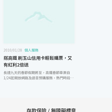
2010/01/28
個人服務
搭高鐵 刷玉山信用卡輕鬆購票，又
有紅利2倍送
長達九天的春節假期將至，高鐵春節車票自
1/24起開放網路及語音預購服務，熱門時段
（例如小年夜、除夕當天）以及收假前的車票
已是一票難求，除高鐵網路付款享全票95折優
惠外，在這歲末迎春之際，玉山銀行特別推出
刷卡購票享2倍紅利點數加碼回饋，即日起至
6/30止，刷玉山信用卡購買高鐵車票，不論是
網路訂票、窗口售票或透過自動售票機購票，
存款保險 / 無障礙標章