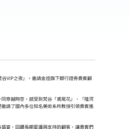
見梵谷VIP之夜」，邀請金控旗下銀行證券貴賓顧
一同穿越時空，感受到梵谷「鳶尾花」、「隆河
更邀請了國內多位知名美術系所教授引領貴賓進
谷盛宴，回饋長期愛護與支持的顧客，讓貴賓們