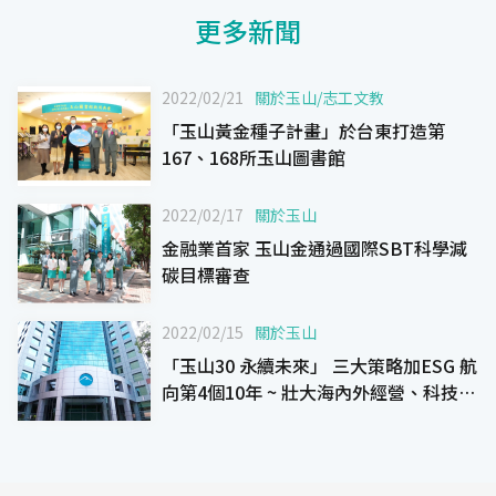
更多新聞
2022/02/21
關於玉山
/
志工文教
「玉山黃金種子計畫」於台東打造第
167、168所玉山圖書館
2022/02/17
關於玉山
金融業首家 玉山金通過國際SBT科學減
碳目標審查
2022/02/15
關於玉山
「玉山30 永續未來」 三大策略加ESG 航
向第4個10年 ~ 壯大海內外經營、科技領
航、風險管理 以及 ESG永續發展 ~