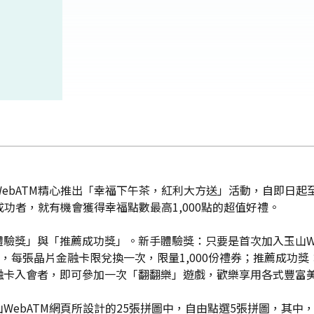
bATM精心推出「幸福下午茶，紅利大方送」活動，自即日起至1
成功者，就有機會獲得幸福點數最高1,000點的超值好禮。
驗獎」與「推薦成功獎」。新手體驗獎：只要是首次加入玉山Web
每張晶片金融卡限兌換一次，限量1,000份禮券；推薦成功獎：原
融卡入會者，即可參加一次「翻翻樂」遊戲，歡樂享用各式豐富
ebATM網頁所設計的25張拼圖中，自由點選5張拼圖，其中，翻