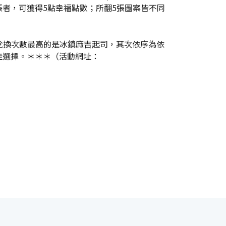
2張者，可獲得5點幸福點數；所翻5張圖案皆不同
兌換次數最高的是冰鎮麻吉起司，其次依序為依
佳選擇。＊＊＊（活動網址：