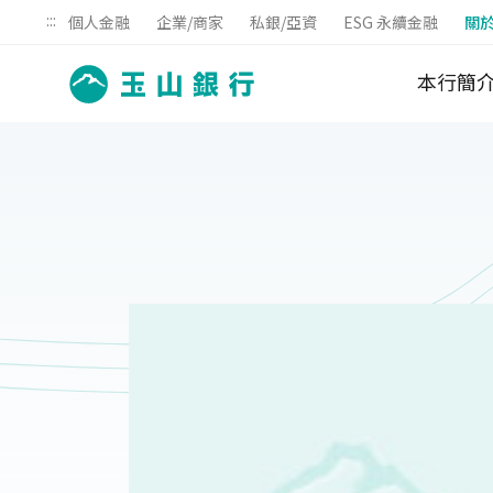
:::
個人金融
企業/商家
私銀/亞資
ESG 永續金融
關
本行簡