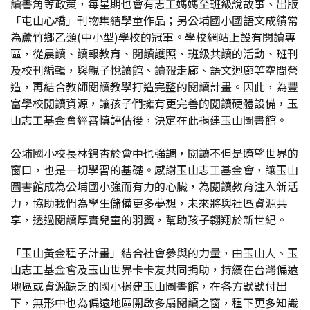
讀書角等政策，每星期也會有志工媽媽至班級說故事、出版
「屯山心橋」刊物集結學童作品；另公埔國小國語文成績常
為蘆竹鄉乙類(中小型)學校的冠軍。學校網站上設有閱讀專
區，從晨讀、讀報教育、閱讀護照、班級共讀的活動、班刊
及校刊編輯，與親子悅讀館、讀報走廊、語文迴廊等空間營
造，再結合教師閱讀教學打造完整的閱讀計畫。因此，為豐
富學校閱讀資源，讓孩子們擁有更完善的閱讀硬體設備，玉
山志工基金會經審慎評估後，決定在此捐建玉山圖書館。
公埔國小校長林錦杏於會中也強調，閱讀不但是瞭望世界的
窗口，也是一切學習的基礎。感謝玉山志工基金會，讓玉山
圖書館成為公埔國小強而有力的心臟，為閱讀教育注入新活
力，協助我們為學生儲備更多夢想，未來將與社區資源共
享，透過閱讀厚實兒童的羽翼，幫助孩子翱翔於新世紀。
「玉山黃金種子計畫」結合社會參與的力量，由玉山人、玉
山志工基金會及玉山世界卡卡友共同捐助，持續在台灣偏遠
地區或資源缺乏的國小捐建玉山圖書館，在各方默默付出
下，無形中也為偏遠地區開啟多扇閱讀之窗，種下更多知識