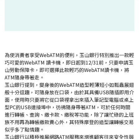
為使消費者享受WebATM的便利，玉山銀行特別推出一款輕
巧可愛的WebATM 讀卡機，即日起到12/31前，只要申請玉
山勞動保障卡，即可選擇此款輕巧的WebATM讀卡機，將
ATM隨身帶著走。
玉山銀行提到，變身後的WebATM造型輕薄短小如瓢蟲展翅
般十分逗趣，可隨身放在口袋，由於其具備USB隨插即用介
面，使用時只要將它從口袋裡拿出來插入筆記型電腦或桌上
型PC的USB連接埠中，彷彿隨身帶著ATM，可於任何時間
進行轉帳、查詢、繳卡款、繳稅等功能，除了讓忙碌的上班
族不用再為轉帳繳款費心外，其特殊摩登的造型讓轉帳交易
似乎多了點情趣。
玉山銀行以積極推展網路ATM服務來增進顧客往來安全性與