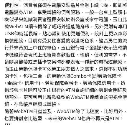
便利性，消費者僅須在電腦安裝晶片金融卡讀卡機，即能將
電腦變身ATM，享受轉帳的便利服務，一般一台桌上型讀卡
機似乎只能讓消費者選擇安裝於辦公室或家中電腦，玉山此
款WebATM讀卡機除了輕巧外還能隨身帶，另外更附有專用
USB伸縮延長線，貼心設計使用更增便利，設計上更以炫彩
換裝翅膀，目前有受女性喜愛的浪漫粉色系、適合男性的流
行芥末黃加上中性的綠色，玉山銀行電子金融部表示這款讀
卡機能符合現代上班新貴喜歡個性、輕俏、便利的需求，不
論隨身攜帶或是插卡交易時都能表現一種新的時尚炫麗感。
而玉山勞動保障卡可依勞工朋友個人之需求，選擇不同功能
的卡別，包括三合一的勞動保障Combo卡(即勞動保障卡
+金融卡+信用卡)、勞動保障金融卡、勞動保障信用卡，透
過該張卡片除可於玉山銀行的ATM查詢詳細的勞退金明細及
餘額外，更可利用此新款造型的WebATM連線查詢勞退金明
細、存款帳戶餘額或轉帳。
隨著WebATM日益普及，WebATM除了比速度、比好用外，
也要拼創意比造型 ，未來的WebATM也許不再只是ATM。
***