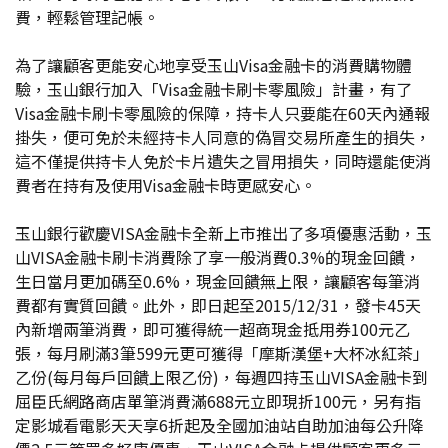
費，輕鬆管理記帳。
為了讓顧客更能安心地享受玉山Visa金融卡的消費購物體
驗，玉山銀行加入「Visa金融卡刷卡零風險」計畫，有了
Visa金融卡刷卡零風險的保障，持卡人只要能在60天內通報
掛失，便可免於未經持卡人同意的偽冒交易所產生的損失，
這不僅提供持卡人免於卡片遺失之冒用損失，同時還能使消
費者在持有及使用Visa金融卡時更感安心。
玉山銀行歡慶VISA金融卡全新上市推出了多項優惠活動，玉
山VISA金融卡刷卡消費除了享一般消費0.3%的現金回饋，
生日當月更加碼至0.6%，現金回饋無上限，讓顧客每筆消
費都有實質回饋。此外，即日起至2015/12/31，發卡45天
內新增兩筆消費，即可獲得統一超商現金抵用券100元乙
張，每月刷滿3筆599元更可獲得「摩斯漢堡+大杯冰紅茶」
乙份(每月每戶回饋上限乙份)，每週四持玉山VISA金融卡到
屈臣氏網路商店單筆消費滿688元立即現折100元，另有指
定影城看電影天天享6折起及全國加油站自助加油每公升降