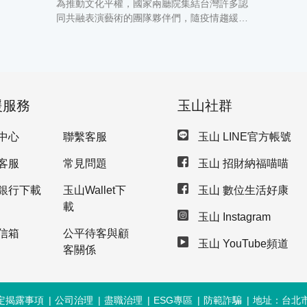
演藝術
為推動文化平權，國家兩廳院集結台灣許多認
同共融表演藝術的團隊夥伴們，隨疫情趨緩，
下半年開始陸續展開「輕鬆自在場」演出節
目，攜手玉山文教基金會打造共融劇場。玉山
文教基金會冠名支持其中5場，更結合藝術零
距離計畫，於9月份場次邀請桃園縣溪海國
小、雲林縣豐安國小、新竹縣關西國小師生及
援服務
玉山社群
中華民國智障者家長總會、樂山教養院、喜樂
家族、弘愛服務中心的朋友們，共約300人，
欣賞玩弦四度《古典born爵士》及《一鍵鍾琴
中心
聯繫客服
玉山 LINE官方帳號
貝多芬》輕鬆自在場節目，一同加入輕鬆搖
擺、放鬆欣賞的音樂會。 輕鬆自在場是近幾年
客服
常見問題
玉山 招財納福喵喵
國際間展現文化平權的表演型態，和一般演出
銀行下載
玉山Wallet下
玉山 數位生活好康
最大的不同在於欣賞表演時不必介意不自主發
出的聲響、無法久坐進出觀眾席也不需要擔心
載
玉山 Instagram
影響他人，即使每個人處於不同的狀態，都可
信箱
公平待客與顧
以在輕鬆自在場裡放鬆身心，以舒服的狀態欣
玉山 YouTube頻道
賞演出。玉山文教基金會執行長王志成出席活
客關係
動時表示，輕鬆自在場打造多元、平等、包容
與具有歸屬感的共融劇場。玉山秉持推動藝術
教育及善盡企業社會責任的使命，隨疫情趨
定揭露事項
公司治理
盡職治理
ESG專區
防範詐騙
地址：台北市
緩，下半年陸續帶來1檔示範場及4檔售票節