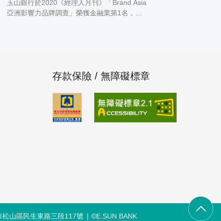
金融布局及發展深受肯定
玉山銀行於2020《經理人月刊》「Brand Asia
亞洲影響力品牌調查」榮獲金融業第1名，排
名較去年躍升37名，顯示玉山持續創新、提升
顧客體驗的經營成果獲得肯定。 玉山銀行長期
投入金融創新，提供顧客優質的金融體驗，近
3年數位活躍顧客成長逾5倍，目前各項產品
（信用卡、貸款、基金、外匯…等）數位銷售
存款保險 / 無障礙標章
佔比均超逾6成以上，其中線上辦理外幣定存
或買賣外幣更高達98%。為提升顧客服務體
驗，於今年(2020)上半年首創58秒內可以撥款
的「e速貸」，並獨家推出透過大數據協助顧
客減法投資的「基金e指選」，持續推出創新
數位產品服務。同時於7月以e.Fingo數位品
牌，串聯深受顧客喜愛的玉山行動銀行、玉山
Wallet、e指系列服務，打造顧客完整數位旅
程。 「Brand Asia 亞洲影響力品牌調查」由
《經理人月刊》與EOL 東方線上消費者研究集
團、日經BP顧問公司合作，在台調查六大產業
共140個品牌，透過四大指標評量企業的品牌
力。於前30名入榜的國內外知名品牌，玉山是
唯一的金融業者，尤其在「便利實用」與「創
松山區民生東路三段117號
©E.SUN BANK
意革新」評比表現亮眼。《經理人月刊》特別