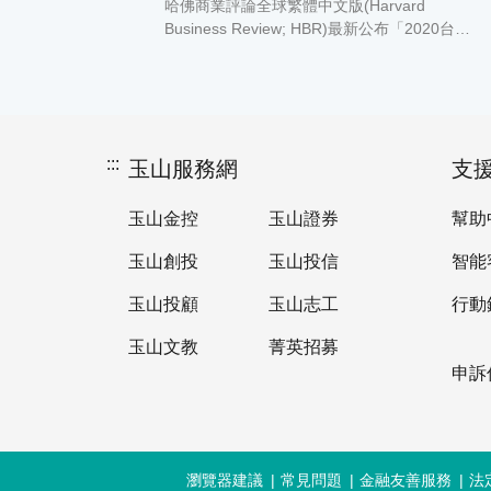
哈佛商業評論全球繁體中文版(Harvard
Business Review; HBR)最新公布「2020台灣
CEO 100強」評選結果，玉山銀行董事長黃男
州榮獲台灣金融業第1名、整體排名第20名的
佳績。 玉山自創立之初，就建立專業經理人經
營、專家領航的制度，黃男州於2008年接任玉
山金控總經理，今年6月正式升任玉山銀行董
:::
玉山服務網
支
事長，在過去12年擔任總經理的期間，帶領玉
山以「建立制度、培育人才、發展資訊」三大
支柱持續追求永續發展，雖面臨多次的市場波
玉山金控
玉山證券
幫助
動仍能保持穩健的成長動能，展現優異的營運
韌性，近年更透過聚焦金融科技、海外布局及
玉山創投
玉山投信
智能
風險管理等主要策略，致力朝向成為亞洲有特
玉山投顧
玉山志工
行動
色的銀行之目標邁進。 在營運績效方面，玉山
長期維持穩健成長，目前在數位金融、個人信
玉山文教
菁英招募
貸、中小企業、財富管理、信用卡及外匯等多
申訴
項業務均已位居市場領先地位，此外，2008年
底金控總資產規模為8,300億元，2020年已達
到2.7兆元，增長幅度超過200%且平均年成長
率逾10%，而整體市值在2013年首度突破千億
元後，由於長期綜合績效表現良好，2019年市
瀏覽器建議
常見問題
金融友善服務
法
值超過3千億元，成為台灣市值前20大的上市