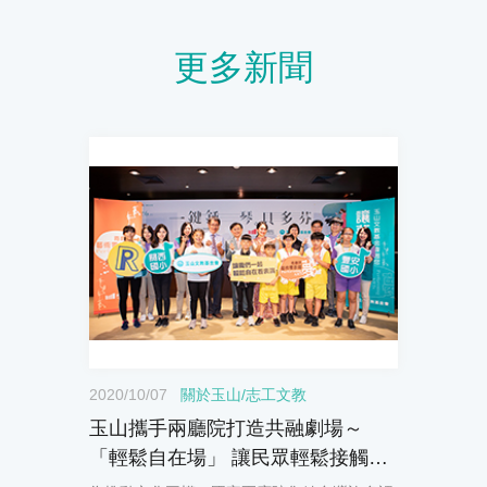
更多新聞
2020/10/07
關於玉山
/
志工文教
玉山攜手兩廳院打造共融劇場～
「輕鬆自在場」 讓民眾輕鬆接觸表