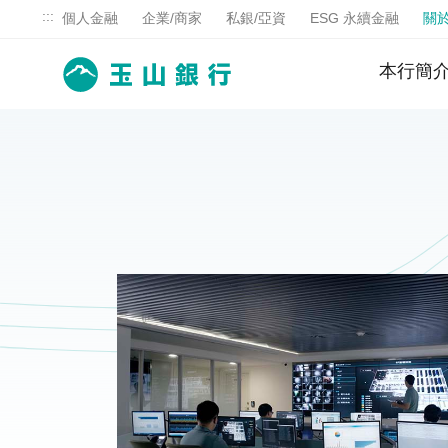
:::
個人金融
企業/商家
私銀/亞資
ESG 永續金融
關
本行簡