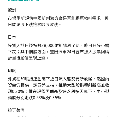
歐洲
市場重新評估中國新刺激方案是否能提原物料需求，昨
日能源股下跌拖累歐股收跌。
日本
投資人於日經指數38,000附近獲利了結，昨日日股小幅
下跌；其中個股方面，豐田汽車24日宣布擴大股票回購
計畫後股價呈現上漲。
印度
外資在印股接連創高下近日流入態勢有所放緩，然國內
資金仍提供一定買盤支持，推動大型股指續創新高並收
漲0.30%；惟在評價面偏高及缺乏利多因素下，中小型
類股分別走跌0.53%及0.35%。
拉丁美洲