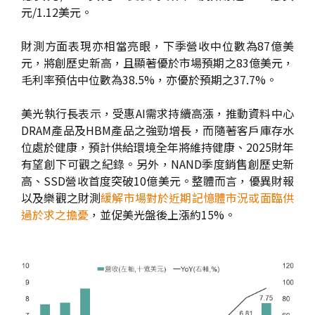
元/1.12美元。
財測方面表現亦相當亮眼，下季營收中位數為87億美
元，將創歷史新高，且顯著優於市場預期之83億美元，
毛利率預估中位數為38.5%，亦優於預期之37.7%。
美光執行長表示，受惠AI需求持續高漲，推動資料中心
DRAM產品及HBM產品之強勁增長，而隨著客戶庫存水
位處於健康，預計供給環境全年將維持健康、2025財年
有望創下可觀之紀錄。另外，NAND季度銷售創歷史新
高、SSD營收首度突破10億美元。整體而言，優異財報
以及樂觀之財測
緩解市場對於近期記憶體市況或面臨供
過於求之擔憂
，並促美光盤後上漲約15%。