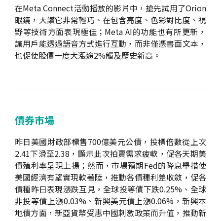
在Meta Connect活動播放的影片中，搶先試用了Orion
眼鏡，大讚它非常輕巧、在包含亮度、色彩對比度、視
野等技術方面表現極佳；Meta AI的功能也有所更新，
讓用戶能透過語音方式進行互動，而非僅憑書面文本，
也促使股價一度大漲逾2%觸及歷史新高。
債券市場
昨日美國財政部標售700億美元公債，投標倍數從上次
2.41下滑至2.38，顯示此次拍賣需求疲軟，促各天期美
債殖利率呈現上揚；然而，市場預期Fed的降息舉措使
美國經濟有望實現軟著陸，推動各債種利差收斂，促各
債種昨日表現漲跌互見，全球投等債下跌0.25%、全球
非投等債上漲0.03%、新興美元債上漲0.06%，新興本
地債方面，新亞貨幣受惠中國刺激政策而升值，推動新