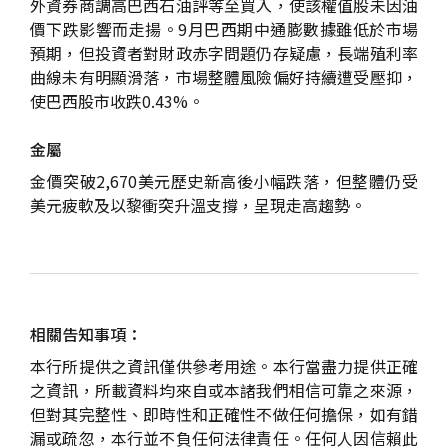
外資券商調高巴西石油評等至買入，使該權值股未因油
價下跌影響而走揚。9月巴西期中通膨數據雖低於市場
預期，但投資者對財政赤字問題仍存疑慮，長端殖利率
曲線未有明顯滑落，市場整體風險偏好持續遭受壓抑，
使巴西股市收跌0.43%。
金屬
金價突破2,670美元歷史新高後小幅跌落，但整體仍受
美元疲軟及以黎衝突升溫支撐，呈現走高趨勢。
相關告知事項：
本行所提供之資訊僅供參考用途。本行當盡力提供正確
之資訊，所載資料均來自或本諸我們相信可靠之來源，
但對其完整性、即時性和正確性不做任何擔保，如有錯
漏或疏忽，本行並不負任何法律責任。任何人因信賴此