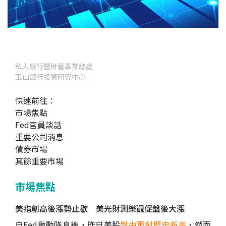
私人銀行暨財管事業總處
玉山銀行投資研究中心
快速前往：
市場焦點
Fed官員談話
重要公司消息
債券市場
其餘重要市場
市場焦點
美指創高後漲勢止歇 美光財測樂觀促盤後大漲
自Fed啟動降息後，昨日美股
盤中再創歷史新高
，然而