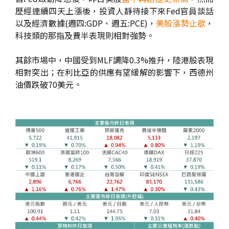
歷經連續四天上漲後，投資人靜待接下來Fed官員談話
以及經濟數據(週四:GDP、週五:PCE)，
美股漲勢止歇
，
科技類的那指及費半表現則相對強勢。
其餘市場中，中國受到MLF調降0.3%推升，陸港股表現
相對突出；在利比亞的供應有望緩解的影響下，西德州
油價跌破70美元。