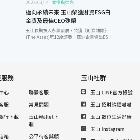
2023/03/14
喜悅與榮光
邁向永續未來 玉山榮獲財資ESG白
金獎及最佳CEO殊榮
玉山長期投入永續發展，榮獲《財資雜誌》
(The Asset)第12度頒發「亞洲企業傑出ESG
獎-白金獎」，創下台灣企業在該獎項得獎最
多紀錄。《財資》為亞洲區域型媒體，每年舉
辦「亞洲企業傑出ESG獎」表彰在永續發展、
公司治理、資訊揭露及財務績效良好表現的企
業。《財資》的評審特別肯定玉山在環境變化
援服務
中展現企業韌性，將ESG融入金融本業，為台
玉山社群
灣社會帶來正向的影響，以前瞻的經營視野，
在環境、社會、公司治理三個面向都有很好的
中心
聯繫客服
玉山 LINE官方帳號
成績。 玉山金控總經理暨永續長陳美滿也獲頒
「最佳CEO」，是今年唯一的得主，也是《財
客服
常見問題
玉山 招財納福喵喵
資雜誌》連續八年將「最佳CEO」頒給玉山金
控，肯定玉山傑出的綜合績效，以及對永續發
銀行下載
玉山Wallet下
玉山 數位生活好康
展及企業社會責任高度讚譽。陳美滿表示：
載
玉山 Instagram
「ESG不是零和，而是共好。」玉山的目標不
是獨善其身，而是兼善天下，實踐成為世界一
信箱
公平待客與顧