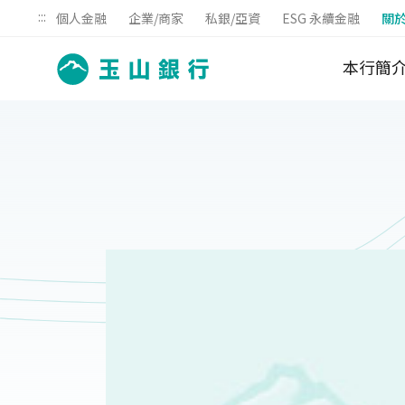
:::
個人金融
企業/商家
私銀/亞資
ESG 永續金融
關
本行簡