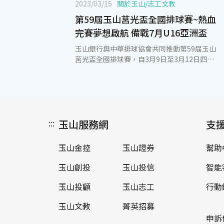
2023/03/15
關於玉山
/
志工文教
第59屆玉山莒光盃全國排球賽~熱血
完賽夢想啟航 備戰7月U16亞洲盃
玉山銀行與中華排球協會共同推動第59屆玉山
莒光盃全國排球賽，自3月9日至3月12日四天
競爭激烈的賽事，最後分別由高中男子組-台
中市豐原高商、高中女子組-台中市東山高
中、國中男子組-屏東縣內埔國中、國中女子
組-台中市雙十國中奪冠。玉山莒光盃為國內
唯一青年、青少年排球國手選拔賽，由排球四
:::
玉山服務網
大盃賽積分前12強的國、高中隊伍，加上各組
支
地主代表隊，今年合計53支隊伍近千人同場競
技。本次，透過玉山莒光盃所遴選出來的優秀
玉山金控
玉山證券
幫助
球員，也將代表台灣參加第1屆亞洲U16男
子、女子排球錦標賽。 玉山銀行董事長黃男州
玉山創投
玉山投信
智能
表示，玉山長期關注台灣體育發展，支持青年
及青少年賽事，推動玉山莒光盃主要目的，是
玉山投顧
玉山志工
行動
希望透過該賽事培育出更多優秀排球選手，除
玉山文教
菁英招募
了賽事前夕贈送每一位參賽選手專屬護具外，
也特別設立個人獎項，遴選出場上表現最佳且
申訴