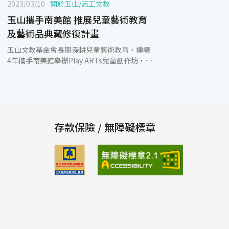
2023/03/10
關於玉山
/
志工文教
玉山攜手南美館 推展兒童藝術教育
及藝術品典藏修復計畫
玉山文教基金會長期深耕兒童藝術教育，連續
4年攜手南美館舉辦Play ARTs兒童創作坊，自
推出以來，廣受師生喜愛，今年將邀請6所玉
山圖書館學校，逾500位師生入館參訪。行程
除了安排參觀臺南市美術館建築外，並結合跨
入風景－劃地起造的自然特展，於共學體驗區
進行透明窗貼明信片創作活動，期望能透過藝
術認識臺南城市風景的變換，進而培養美感，
存款保險 / 無障礙標章
並觸動對鄉土環境的關注。 玉山文教基金會執
行長王志成表示，為讓學童感受藝術家創作的
過程與對臺灣這塊土地濃厚的情感，玉山自
2020年起與南美館跨域合作，至今已邀請18
所玉山圖書館學校，逾1,500位師生走入南美
館，除參觀當期展覽外，亦安排DIY創作活
動，透過接觸不同的藝術媒介以及多元化的美
學教育，啟發豐富想像力及創意思考。 南美館
館長林育淳也表示，南美館自開館以來，即以