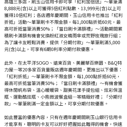
高雄三多店，刷玉山信用卡即可享「紅利加倍送」～單筆滿
8,888元(含)以上可獲得5倍紅利點數、13,999元(含)以上可
獲得10倍紅利；各店週年慶期間，玉山信用卡也推出「紅利
折抵」活動～單筆刷卡不限金額，每1,000點折抵60元，最
高可折抵當筆消費50%；「當日刷卡滿額禮」～活動期間累
積刷卡滿額有機會兌換粉紅淑女晴雨傘或荒野玫瑰旅行組；
為了讓卡友輕鬆消費，提供「分期付款」～單筆刷滿5,000
元(含)以上，可享有6期0利率分期付款優惠。
此外，在太平洋SOGO、遠東百貨、美麗華百樂園、B&Q特
力屋…等20多家百貨量販店週年慶期間，更推出以下優惠：
「紅利折抵」～單筆刷卡不限金額，每1,000點折抵60元，
最高可折抵當筆消費50%；「當日刷卡滿額禮」～有機會獲
得休閒帆布袋、溫心暖暖袋、甜美花漾手提包組、炫彩保溫
瓶、運動酷炫瓶、小熊微波餐盒組…等精緻好禮；「分期付
款」～單筆刷滿一定金額以上，可享分期付款優惠。
如此豐富的優惠內容，只有在週年慶期間刷玉山銀行信用卡
才能享有，聰明的卡友可以好好把握如此難得的機會，快速