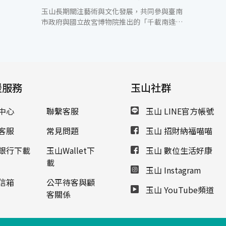
玉山長期關注藝術與文化發展，共同參與臺南
市政府與國立故宮博物院推出的「千載南逢—
故宮國寶佇臺南」展覽，今（15）日舉辦開幕
儀式，展覽期間從2023年12月16日到2024年
3月10日，歡迎民眾至臺南市美術館參觀。 玉
山文教基金會執行長王志成表示，「千載南逢
—故宮國寶佇臺南」展覽展出15件故宮國寶，
援服務
包括〈清 翠玉白菜〉、〈明 成化 鬥彩雞缸
玉山社群
杯〉及數位作品〈清 院本清明上河圖〉長卷動
畫和〈富春印象〉沉浸式劇場等，將帶給民眾
中心
聯繫客服
玉山 LINE官方帳號
藝術與科技的感官盛宴。玉山也將結合與南美
館長期合作的Play ARTs兒童創作坊，邀請玉
客服
常見問題
玉山 招財納福喵喵
山圖書館學校學童前往看展，讓不同年齡層的
孩子們都能夠近距離享受博物館文物資源，培
銀行下載
玉山Wallet下
玉山 數位生活好康
養其對藝術的好奇心與興趣。 臺南市美術館長
載
玉山 Instagram
林秋芳表示，本次展覽是故宮國寶經過千年的
時間洪流後，第一次在臺南市展出，南美館的
信箱
公平待客與顧
玉山 YouTube頻道
參觀民眾有近六成都是年輕人，透過這次的展
客關係
示，讓更多新世代的民眾有接近國寶的機會，
也讓中南部民眾不必舟車勞頓，也能欣賞故宮
的眾多珍貴展件。 本次展覽結合文物與數位的