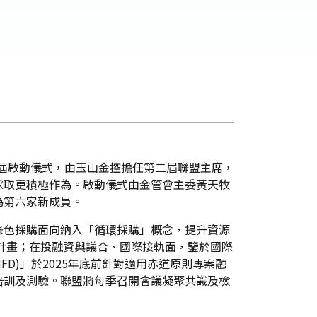
第二屆啟動儀式，由玉山金控擔任第二屆聯盟主席，
採取更積極作為。啟動儀式由金管會主委黃天牧
為第六家新成員。
綠色採購面向納入「循環採購」概念，提升資源
動計畫；在投融資與議合、國際接軌面，鑒於國際
D)」於2025年底前針對適用赤道原則專案融
培訓及測驗。聯盟將每季召開會議凝聚共識及檢