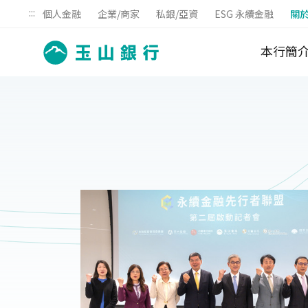
:::
個人金融
企業/商家
私銀/亞資
ESG 永續金融
關
本行簡