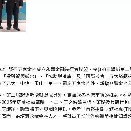
022年號召五家金控成立永續金融先行者聯盟，今(14)日舉辦
、「投融資與議合」、「協助與推廣」及「國際接軌」五大議題
除了元大、中信、玉山、第一、國泰五家金控外，新增兆豐金控
手，第二屆起除新增聯盟成員外，更加深各承諾事項的推動。在
2025年底前揭露範疇一、二、三之減碳目標、策略及具體行
等議題，聯盟將率先與國際接軌，參考「自然相關財務揭露(TNF
推廣面，為培育永續金融人才，將對員工進行淨零轉型相關知識