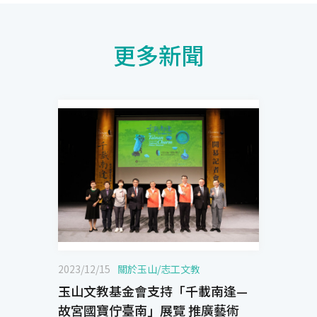
更多新聞
2023/12/15
關於玉山
/
志工文教
玉山文教基金會支持「千載南逢—
故宮國寶佇臺南」展覽 推廣藝術