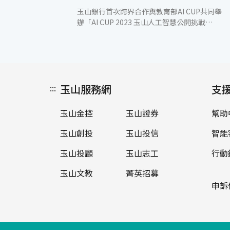
玉山銀行首次跨界合作與教育部AI CUP共同舉
辦「AI CUP 2023 玉山人工智慧公開挑戰
賽」，日前於國立雲林科技大學進行複賽暨頒
獎典禮。本屆賽事題目為「真假疑雲，等你來
破解-信用卡冒用偵測」，報名隊伍高達394
組、619人參與，最後由學生組與社會組各前
六名隊伍進入實體複賽，現場公布名次並頒
:::
玉山服務網
發。 今年首次嘗試以實體方式進行複賽，玉山
支
提供新資料讓複賽隊伍納入模型訓練，隊伍需
在限時4.5小時內快速精進模型成效、提交結
玉山金控
玉山證券
幫助
果以進行最終評分。當天也邀請所有隊伍進行
交流分享，透過「閃電講」用1分鐘快速分享
玉山創投
玉山投信
智能
自己的特色作法，接著於攤位時間讓各組自由
互動，並票選出最佳人氣獎。最終再由前三名
玉山投顧
玉山志工
行動
的獲獎隊伍分享完整的建模與資料處理方法，
玉山文教
菁英招募
同時與評審及其他參賽隊伍進行交流提問。
此次第一、二名的參賽隊伍同時並列最佳人氣
申訴
獎，且第一名隊伍沒有金融相關背景知識，但
使用生成式AI作為金融專家，提供建立特徵工
程的建議，利用對抗驗證(adversarial
validation)找出可能過度擬合(overfitting)的