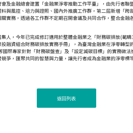
管會及金融總會建置「金融業淨零推動工作平臺」，由先行者聯
資料與風控、培力與證照、國內外推廣工作群，第二屆新增「跨
相關實務，透過各工作群不定期召開會議及共同合作，整合金融
集人，今年已完成修訂適用於整體金融業之「財務碳排放(範疇
投融資組合財務碳排放實務手冊」，為臺灣金融業在淨零轉型的
BTi等國際專家針對「財務碳盤查」及「設定減碳目標」的實務做
替競爭，匯聚共同的智慧與力量，讓先行者成為金融業的淨零標
返回列表