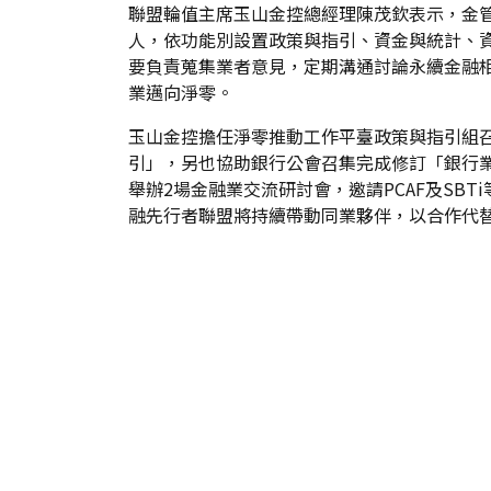
聯盟輪值主席玉山金控總經理陳茂欽表示，金
人，依功能別設置政策與指引、資金與統計、
要負責蒐集業者意見，定期溝通討論永續金融
業邁向淨零。
玉山金控擔任淨零推動工作平臺政策與指引組召
引」，另也協助銀行公會召集完成修訂「銀行業
舉辦2場金融業交流研討會，邀請PCAF及S
融先行者聯盟將持續帶動同業夥伴，以合作代