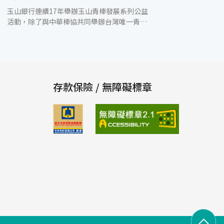
玉山銀行連續17年舉辦玉山青棒發展系列公益
活動，除了與中華棒協共同舉辦台灣唯一青棒
國手選拔賽「玉山盃全國青棒錦標賽」，為青
棒選手們圓夢的舞台，同時也持續提升國內青
棒各項基礎工程。為期三天的「2023玉山盃守
備訓練營」昨(12)日在桃園市國立體育大學正
式開訓，共有近50位具潛力的青棒選手參加。
此次除了邀請到執教經歷豐富、也培育出許多
存款保險 / 無障礙標章
優秀選手的龔榮堂及藍文成擔任教練外，更特
別邀請出身玉山盃、 目前效力MLB亞歷桑納響
尾蛇隊的台灣好手陳聖平及味全龍隊吳東融隊
長擔任客座講師，藉由兩位豐富實戰經驗，親
身指導打擊、守備及基礎防護等，提升參訓台
灣青棒選手球技與安全意識。 打造屬於台灣的
甲子園，讓玉山盃成為青棒選手們夢想的起
點，每年從玉山盃賽中遴選出優秀選手組成中
華青棒代表隊，參與U18世界盃錦標賽或是亞
洲錦標賽，17年來共獲得3次冠軍、5次亞軍、
3次季軍的優異成績，顯現對於青棒人才的培
育，已獲得不錯的成果。此外，玉山每年針對
偏遠地區學校提供球具並邀請專業團隊進行體