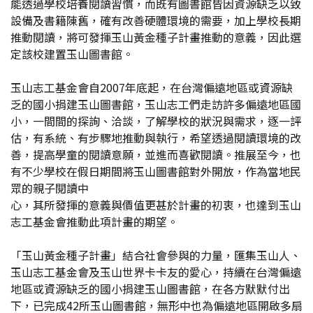
能透過學校培養閱讀習慣，而既有圖書館皆因資源缺乏以致
設備及書籍陳舊，確有改善硬體環境的需要，加上學校長期
推動閱讀，將可發揮玉山黃金種子計畫推動的意義，因此選
定該校建置玉山圖書館。
玉山志工基金會自2007年底起，在台灣偏遠地區或資源缺
乏的國小捐建玉山圖書館，玉山志工們走訪許多偏遠地區國
小，一間間的探詢、洽談，了解學校的狀況與需求，逐一評
估，有系統、有步驟地推動與執行，希望透過閱讀環境的改
善，提高學童的閱讀意願，並進而喜歡閱讀。推展至今，也
有不少學校在假日期間將玉山圖書館對外開放，作為當地民
眾的親子閱讀中
心，其所發揮的意義與價值更甚於計畫的初衷，也達到玉山
志工基金會推動此項計畫的期望。
「玉山黃金種子計畫」結合社會參與的力量，匯集玉山人、
玉山志工基金會及玉山世界卡卡友的愛心，持續在台灣偏遠
地區或資源缺乏的國小捐建玉山圖書館，在各方默默付出
下，已完成42所玉山圖書館，無形中也為偏遠地區開啟多扇