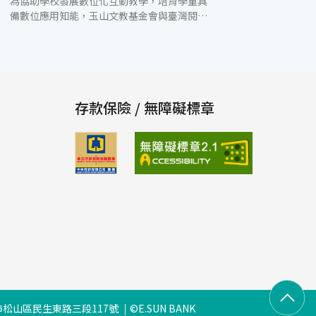
為協助學校發展數位化互動教學，培育學童具
備數位應用知能，玉山文教基金會與臺灣閱讀
文化基金會攜手合作，在臺南市鹽水國小成立
數位愛的書庫，於12月3日舉辦揭牌典禮，由
考試院院長黃榮村、臺灣閱讀文化基金會執行
長陳一誠及玉山文教基金會執行長王志成共同
出席，該校為臺南市的第2座，也是全臺第40
座數位愛的書庫。 玉山文教基金會執行長王志
存款保險 / 無障礙標章
成表示，因應數位世代之趨勢，為提升孩子未
來競爭力，玉山長期推動數位學習，包括玉山
數位書箱公益計畫，提供200台平板電腦免費
開放全台玉山圖書館小學申請借用、舉辦數位
閱讀教學研習活動、成立數位愛的書庫、贊助
柯華葳線上數位閱讀專題探究競賽活動…等，
期望透過多元的數位學習管道，提升孩子閱讀
興趣，拓展更寬廣的視野。本次，於鹽水國小
成立數位愛的書庫，是透過玉山志工與臺灣閱
讀文化基金會夥伴實際走訪了鹽水國小，了解
學校需求與數位閱讀推動狀況後，決定於該校
成立數位愛的書庫，落實數位閱讀教學普及
率。 鹽水國小校長王惠足也表示，感謝玉山文
松山區民生東路三段117號
©E.SUN BANK
教基金會提供資源成立數位愛的書庫，後續也