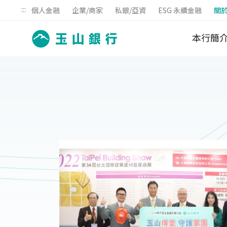
:::
個人金融
企業/商家
私銀/亞資
ESG 永續金融
關
本行簡