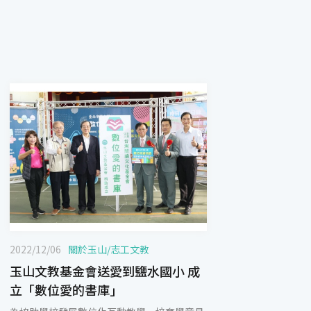
2022/12/06
關於玉山
/
志工文教
玉山文教基金會送愛到鹽水國小 成
立「數位愛的書庫」