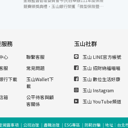
金融監督管理委員會今(9)日舉辦111年度保險
競賽頒獎典禮，玉山銀行榮獲「微型保險暨小
額終老保險競賽」微型保險類保險輔助人組第
1名，肯定關懷弱勢、深入偏鄉地區分享微型
保險保障觀念並協助民眾投保，為經濟弱勢與
特定身分族群提供基本人身保險，補足保障缺
口。 微型保險可提供經濟弱勢與特定身分族群
援服務
因應意外風險之基本壽險、失能及傷害醫療等
玉山社群
保障，其特色為低保額、低保費、保障內容簡
單易懂且投保流程簡便，因此也是許多弱勢民
中心
聯繫客服
玉山 LINE官方帳號
眾的第一張保單。當發生急難變故時，保險金
即可發揮救急的功能，分擔經濟支出壓力，協
客服
常見問題
玉山 招財納福喵喵
助度過艱困的時刻，展現保險的價值，為弱勢
家庭強化保障。 玉山銀行除了至山區原住民部
銀行下載
玉山Wallet下
玉山 數位生活好康
落、偏鄉家庭進行微型保險推廣外，今年度更
載
玉山 Instagram
希望能持續擴增微型保險之普及度與影響力，
攜手南山人壽與台南市政府、中國人壽與花蓮
信箱
公平待客與顧
玉山 YouTube頻道
縣政府，擴大微型保險安全守護網，提供經濟
客關係
弱勢長者、低收入戶者、中低收入戶者與身心
障礙者微型保險，受益民眾合計超過8,000
名，期盼讓一份愛可以牽引更多愛。玉山財富
定揭露事項
公司治理
盡職治理
ESG專區
防範詐騙
地址：台北市
管理專家團隊，以專業的諮詢服務滿足顧客不