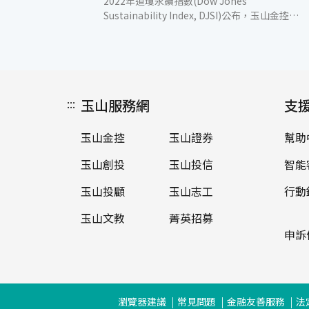
2022年道瓊永續指數(Dow Jones
Sustainability Index, DJSI)公布，玉山金控是
台灣唯一連續9年入選「道瓊永續新興市場指
數」、7度入選「道瓊永續世界指數」的金融
業者。本次DJSI評鑑結果玉山為全球銀行業的
領先者，並創下歷年最佳成績，顯示玉山的永
續經營持續進步，長期獲得國際高度肯定。
:::
玉山服務網
DJSI將金融機構分為銀行、保險、綜合金融服
支
務三大類別，依據治理、環境、社會三大主題
進行綜合評分。全球共有超過700家銀行參與
玉山金控
玉山證券
幫助
今年的評鑑，評分面向特別重視公司治理、永
續金融、誠信經營及氣候變遷因應，並新增淨
玉山創投
玉山投信
智能
零目標、投融資碳排放管理及職業安全衛生等
議題。在24個評分面向中，玉山在氣候策略、
玉山投顧
玉山志工
行動
人才吸引、永續金融等表現為全球銀行業標
玉山文教
菁英招募
竿，傑出表現讓台灣的金融業躍上國際舞台。
玉山積極參與各項國際倡議與永續評鑑，蒐集
申訴
最新議題並精進內部管理機制，例如承諾2035
年全面撤煤，即是參考DJSI、SBTi及COP26
議題等國際組織思維。今年玉山亦通過科學基
礎減碳目標審核(Science Based Targets
瀏覽器建議
常見問題
金融友善服務
法
initiative, SBTi)，是台灣第1家、全球第3家