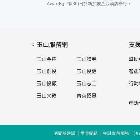
Awards」昨(30)日於新加坡金沙酒店舉行頒
獎典禮，玉山銀行以線上雙幣投資及外匯交易
室數位平台，榮獲「Best Trading Platform
in APAC」、「Best Trading Platform in
Taiwan」及「Best for Digital Solutions in
Taiwan」三項大獎殊榮，展現玉山在金融交
:::
玉山服務網
易服務的專業與平台領先地位及創新實力。 面
支
對全球金融市場數位轉型的浪潮，玉山銀行以
自主研發為核心動力，打造臺灣首創的線上雙
玉山金控
玉山證券
幫助
幣投資（DCI）平台及24小時外匯交易室，建
立全方位智慧交易生態系，提供顧客即時、安
玉山創投
玉山投信
智能
全與高效的交易體驗。數位平台每日處理逾萬
筆外匯交易，穩居臺灣數位外匯市場的領導地
玉山投顧
玉山志工
行動
位。此外，運用自動化與智能技術，開拓交易
玉山文教
菁英招募
獲利空間並推動金融科技創新，展現數位化、
智慧化的創新決心。 為進一步提升顧客交易便
申訴
利性，玉山銀行持續優化換匯流程，推出匯率
到價通知功能，協助顧客隨時掌握最佳匯率，
提升交易決策的精準度與效率；針對旅日的需
求，推出玉山Wallet「日幣直接付」行動支付
瀏覽器建議
常見問題
金融友善服務
法
服務，支援日本PayPay通路支付，讓跨境消費