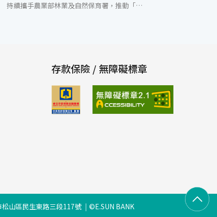
持續攜手農業部林業及自然保育署，推動「一
生一樹，玉山植樹」造林計畫，積極投入植樹
造林活動。玉山金控科技長張智星昨(28)日帶
領40位玉山志工前往新北市金山區，親手於海
岸林區種植防風樹苗，為守護台灣海岸生態及
創造綠色永續未來共同努力。 玉山長期深耕永
續領域並持續關注環境保護，自2019年起，與
存款保險 / 無障礙標章
林業及自然保育署共同推動國有林及海岸林計
畫，每年種植約一萬株台灣原生樹種。迄今已
成功栽植並撫育超過七萬株樹苗，造林面積超
過40公頃，涵蓋大台北與宜蘭地區的保安林及
北海岸的防風保安林。玉山志工不僅參與每個
種植環節，更藉由具體行動深化對環境保護的
了解，共同守護自然生態，促進生物多樣性的
復甦。 林業及自然保育署宜蘭分署分署長蕭崇
仁表示，感謝玉山長期支持海岸林復育計畫，
肯定玉山致力守護台灣北海岸線的用心與努
力，並將環境永續發展列為首要任務。此次認
養的新北市金山區海岸林位於海岸第一線，因
林地尚未完全覆蓋，計畫將栽種草海桐等海岸
松山區民生東路三段117號
©E.SUN BANK
原生樹種，以加強防砂功能，提升海岸林的保