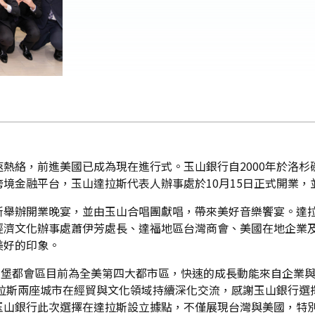
熱絡，前進美國已成為現在進行式。玉山銀行自2000年於洛
境金融平台，玉山達拉斯代表人辦事處於10月15日正式開業，並
辦開業晚宴，並由玉山合唱團獻唱，帶來美好音樂饗宴。達拉斯副市
y、駐休士頓臺北經濟文化辦事處蕭伊芳處長、達福地區台灣商會、美國在
美好的印象。
拉斯-沃斯堡都會區目前為全美第四大都市區，快速的成長動能來自企
達拉斯兩座城市在經貿與文化領域持續深化交流，感謝玉山銀行
玉山銀行此次選擇在達拉斯設立據點，不僅展現台灣與美國，特