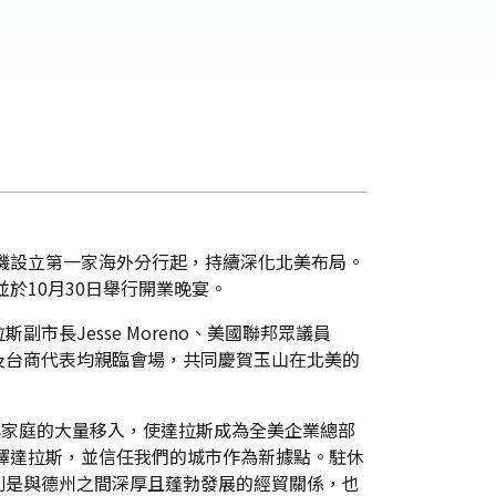
杉磯設立第一家海外分行起，持續深化北美布局。
於10月30日舉行開業晚宴。
長Jesse Moreno、美國聯邦眾議員
地企業及台商代表均親臨會場，共同慶賀玉山在北美的
業與家庭的大量移入，使達拉斯成為全美企業總部
選擇達拉斯，並信任我們的城市作為新據點。駐休
別是與德州之間深厚且蓬勃發展的經貿關係，也