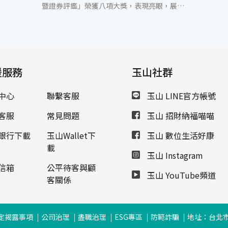
暨證券評鑑」榮獲八項大獎，表現亮眼，展現
深厚的專業實力與卓越的服務品質。在整體綜
合評鑑中，玉山14度榮獲「最佳財富管理銀
行」殊榮，並獲得「最佳商品獎」及「最佳AI
應用獎」第一名。此外，更一舉囊括「最佳數
位體驗獎」、「最佳智能理財獎」、「最佳客
援服務
戶滿意獎」、「最佳信託創新獎」及「最佳永
玉山社群
續發展獎」等多項大獎肯定，玉山證券亦同時
榮獲「最佳客戶滿意獎」第一名。「專業、創
中心
聯繫客服
玉山 LINE官方帳號
新、普惠」不僅是本次評鑑的三大精神，更是
驅動玉山財富管理服務全面升級的重要核心。
客服
常見問題
玉山 招財納福喵喵
玉山秉持「心清如玉、義重如山」的精神，發
揮團隊服務的特色，透過結合存匯、消金、理
銀行下載
玉山Wallet下
玉山 數位生活好康
財專業的「分行金三角」，整合私人銀行、企
載
玉山 Instagram
業金融服務的「雙核團隊」，為顧客提供最專
業與溫暖的金融服務。此外，玉山銀行已於7
信箱
公平待客與顧
玉山 YouTube頻道
月在玉山高雄旗艦大樓率先開辦資產管理專區
客關係
業務，將陸續推出20項媲美國際金融中心的產
品與服務，並建置家族辦公室服務團隊；同
時，串聯台灣、香港、新加坡三地服務資源，
定揭露事項
公司治理
盡職治理
ESG專區
防範詐騙
地址：台北市
對標國際並打造具競爭力的跨境金融平台。透