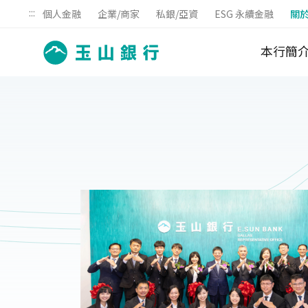
:::
個人金融
企業/商家
私銀/亞資
ESG 永續金融
關
本行簡